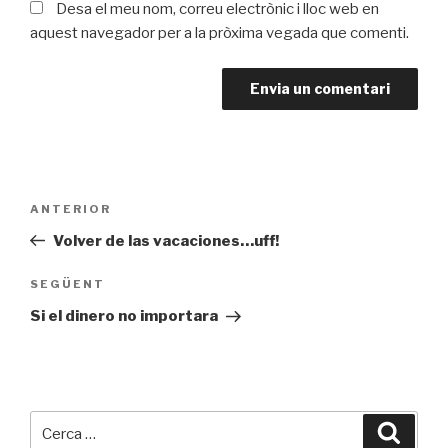
Desa el meu nom, correu electrònic i lloc web en
aquest navegador per a la pròxima vegada que comenti.
Navegació
ANTERIOR
Entrada
d'entrades
prèvia
Volver de las vacaciones…uff!
SEGÜENT
Entrada
següent
Si el dinero no importara
Cerca:
Cerca