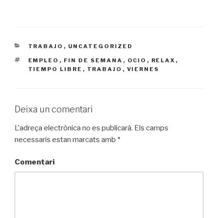
CATEGORIES
TRABAJO
,
UNCATEGORIZED
ETIQUETES
EMPLEO
,
FIN DE SEMANA
,
OCIO
,
RELAX
,
TIEMPO LIBRE
,
TRABAJO
,
VIERNES
Deixa un comentari
L'adreça electrònica no es publicarà.
Els camps
necessaris estan marcats amb
*
Comentari