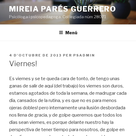
Vés
MIREIA PARÉS GUERRERO
al
Psicòloga i psicopedagoga. Col·legiada núm 28071
contingut
Menú
PUBLICAT
4 D'OCTUBRE DE 2013
PER
PSADMIN
A
Viernes!
Es viernes y se te queda cara de tonto, de tengo unas
ganas de salir de aquí (del trabajo) los viernes son duros,
estamos agotados de toda la semana, de madrugar cada
día, cansados de la rutina, y es que no es para menos
ojeras dobles! pero internamente una ilusión desbordada
nos llena de gracia, y de golpe queremos que todos los
días sean viernes, es porque delante nuestro hay la
perspectiva de tener tiempo para nosotros, de golpe en