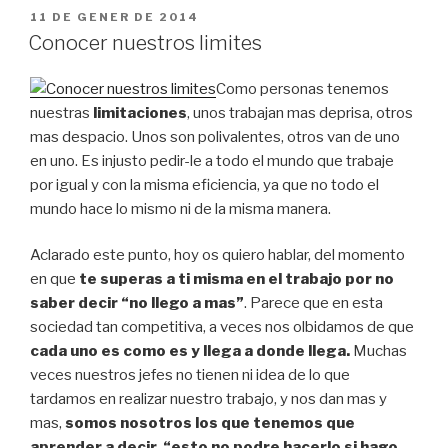
PUBLICAT
11 DE GENER DE 2014
A
Conocer nuestros limites
Como personas tenemos
nuestras
limitaciones
, unos trabajan mas deprisa, otros
mas despacio. Unos son polivalentes, otros van de uno
en uno. Es injusto pedir-le a todo el mundo que trabaje
por igual y con la misma eficiencia, ya que no todo el
mundo hace lo mismo ni de la misma manera.
Aclarado este punto, hoy os quiero hablar, del momento
en que
te superas a ti misma en el trabajo por no
saber decir “no llego a mas”
. Parece que en esta
sociedad tan competitiva, a veces nos olbidamos de que
cada uno es como es y llega a donde llega.
Muchas
veces nuestros jefes no tienen ni idea de lo que
tardamos en realizar nuestro trabajo, y nos dan mas y
mas,
somos nosotros los que tenemos que
aprender a decir, “esto no podre hacerlo si hago