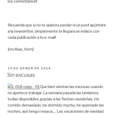
los comentarios!!
Recuerda que si no te quieres perder ni un post apúntate
a la newsletter, simplemente te llegara un enlace con
cada publicación a tu e-mail!
[mc4wp_form]
PUBLICAT
13 DE GENER DE 2014
A
Sin excusas
Que bien sientan las excusas cuando
no apetece trabajar. La semana pasada las teníamos
todas disponibles gracias a las fiestas navideñas. He
comido demasiado, he dormido mucho, he quemado las
noches, aun tengo resaca,… Las vacaciones de navidad