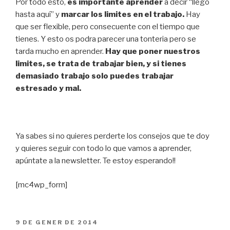
Por todo esto,
es importante aprender
a decir “llego
hasta aquí” y
marcar los limites en el trabajo.
Hay
que ser flexible, pero consecuente con el tiempo que
tienes. Y esto os podra parecer una tonteria pero se
tarda mucho en aprender.
Hay que poner nuestros
limites, se trata de trabajar bien, y si tienes
demasiado trabajo solo puedes trabajar
estresado y mal.
Ya sabes si no quieres perderte los consejos que te doy
y quieres seguir con todo lo que vamos a aprender,
apúntate a la newsletter. Te estoy esperando!!
[mc4wp_form]
PUBLICAT
9 DE GENER DE 2014