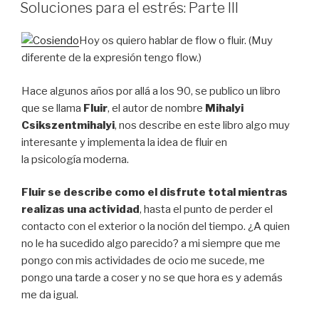
A
Soluciones para el estrés: Parte III
Hoy os quiero hablar de flow o fluir. (Muy
diferente de la expresión tengo flow.)
Hace algunos años por allá a los 90, se publico un libro
que se llama
Fluir
, el autor de nombre
Mihalyi
Csikszentmihalyi
, nos describe en este libro algo muy
interesante y implementa la idea de fluir en
la psicología moderna.
Fluir se describe
como el disfrute total mientras
realizas una actividad
, hasta el punto de perder el
contacto con el exterior o la noción del tiempo. ¿A quien
no le ha sucedido algo parecido? a mi siempre que me
pongo con mis actividades de ocio me sucede, me
pongo una tarde a coser y no se que hora es y además
me da igual.