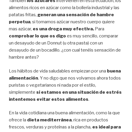
También
los azucares
intervienen en esta ecuación, los
alimentos ricos en azúcar como la bollería industrial y las
patatas fritas,
generan una sensación de hambre
perpetua
, si tomamos azúcar nuestro cuerpo quiere
mas azúcar,
es una droga muy efectiva.
Para
comprobar lo que os digo
es muy sencillo, comparar
un desayudo de un Donnut (u otra pasta) con un
desayudo de un bocadillo. ¿con cual tenéis sensación de
hambre antes?
Los hábitos de vida saludables empiezan por una
buena
alimentación
. Y no digo que nos volvamos ahora todos
puristas o vegetarianos ni nada por el estilo,
simplemente
si estamos en una situación de estrés
intentemos evitar estos alimentos
.
En la vida cotidiana una buena alimentación, como la que
ofrece la
dieta mediterránea
, rica en productos
frescos, verduras y proteínas a la plancha,
es ideal para