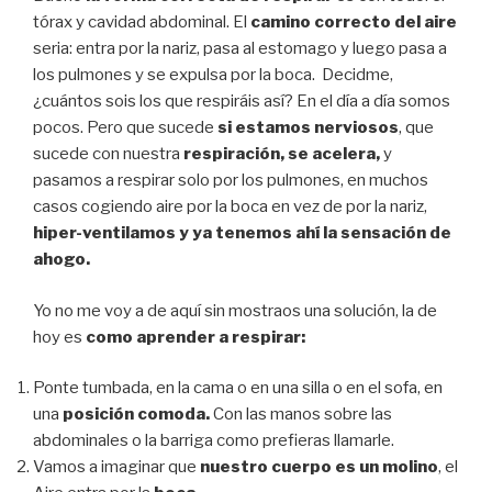
tórax y cavidad abdominal. El
camino correcto del aire
seria: entra por la nariz, pasa al estomago y luego pasa a
los pulmones y se expulsa por la boca. Decidme,
¿cuántos sois los que respiráis así? En el día a día somos
pocos. Pero que sucede
si estamos nerviosos
, que
sucede con nuestra
respiración, se acelera,
y
pasamos a respirar solo por los pulmones, en muchos
casos cogiendo aire por la boca en vez de por la nariz,
hiper-ventilamos y ya tenemos ahí la sensación de
ahogo.
Yo no me voy a de aquí sin mostraos una solución, la de
hoy es
como aprender a respirar:
Ponte tumbada, en la cama o en una silla o en el sofa, en
una
posición comoda.
Con las manos sobre las
abdominales o la barriga como prefieras llamarle.
Vamos a imaginar que
nuestro cuerpo es un molino
, el