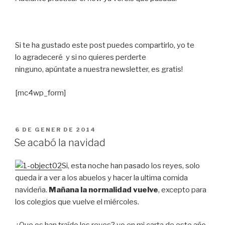
Si te ha gustado este post puedes compartirlo, yo te
lo agradeceré y si no quieres perderte
ninguno, apúntate a nuestra newsletter, es gratis!
[mc4wp_form]
PUBLICAT
6 DE GENER DE 2014
A
Se acabó la navidad
Si, esta noche han pasado los reyes, solo
queda ir a ver a los abuelos y hacer la ultima comida
navideña.
Mañana la normalidad vuelve
, excepto para
los colegios que vuelve el miércoles.