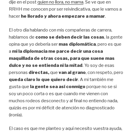
dije en el post
quien no llora, no mama
. Se ve que en
RRHH me conocen por ser reivindicativa, que le vamos a
hacer
he llorado y ahora empezare a mamar
.
El otro día hablando con mis compañeras de carrera,
hablamos de
como se deben decir las cosas
, la gente
opina que yo debería ser
mas diplomática
, pero es que
a
mi la diplomacia me parce decir una cosa
maquillada de otras cosas, para que suene mas
dulce y no se entienda ni la mitad
. Yo soy de esas
personas
directas,
que
van al grano
, con respeto, pero
queda claro lo que quiero decir
. A mi también me
gusta que
la gente sea así conmigo
porque no se si
soy un poco corta o es que cuando me vienen con
muchos rodeos desconecto y al final no entiendo nada,
quizás es por mi déficit de atención no diagnosticado
(ironía).
El caso es que me planteo y aquí necesito vuestra ayuda,