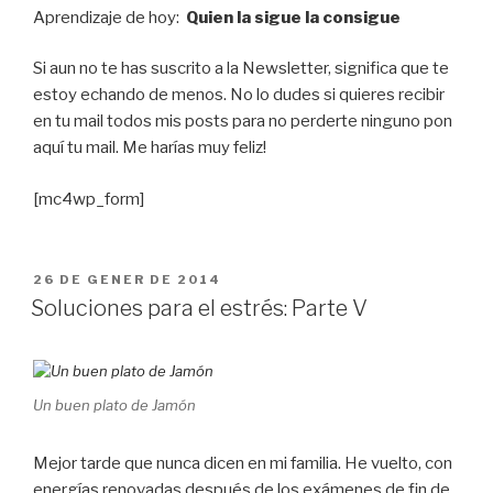
Aprendizaje de hoy:
Quien la sigue la consigue
Si aun no te has suscrito a la Newsletter, significa que te
estoy echando de menos. No lo dudes si quieres recibir
en tu mail todos mis posts para no perderte ninguno pon
aquí tu mail. Me harías muy feliz!
[mc4wp_form]
PUBLICAT
26 DE GENER DE 2014
A
Soluciones para el estrés: Parte V
Un buen plato de Jamón
Mejor tarde que nunca dicen en mi familia. He vuelto, con
energías renovadas después de los exámenes de fin de