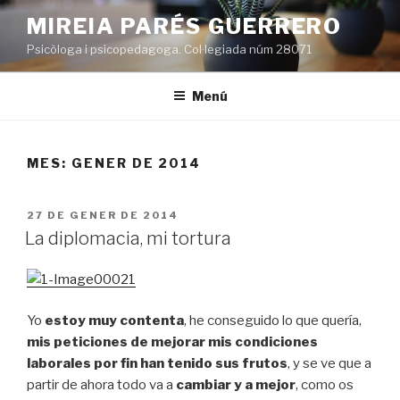
Vés
MIREIA PARÉS GUERRERO
al
Psicòloga i psicopedagoga. Col·legiada núm 28071
contingut
Menú
MES:
GENER DE 2014
PUBLICAT
27 DE GENER DE 2014
A
La diplomacia, mi tortura
Yo
estoy muy contenta
, he conseguido lo que quería,
mis peticiones de mejorar mis condiciones
laborales por fin han tenido sus frutos
, y se ve que a
partir de ahora todo va a
cambiar y a mejor
, como os