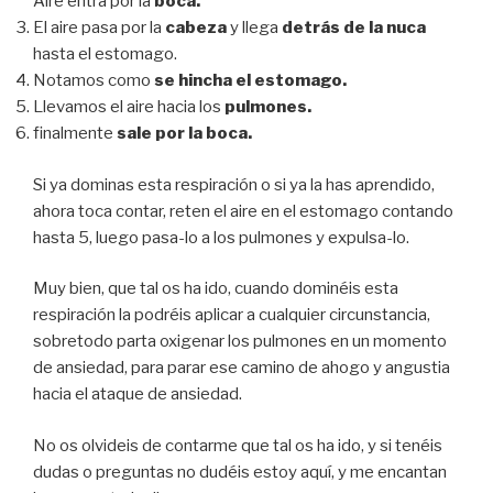
Aire entra por la
boca.
El aire pasa por la
cabeza
y llega
detrás de la nuca
hasta el estomago.
Notamos como
se hincha el estomago.
Llevamos el aire hacia los
pulmones.
finalmente
sale por la boca.
Si ya dominas esta respiración o si ya la has aprendido,
ahora toca contar, reten el aire en el estomago contando
hasta 5, luego pasa-lo a los pulmones y expulsa-lo.
Muy bien, que tal os ha ido, cuando dominéis esta
respiración la podréis aplicar a cualquier circunstancia,
sobretodo parta oxigenar los pulmones en un momento
de ansiedad, para parar ese camino de ahogo y angustia
hacia el ataque de ansiedad.
No os olvideis de contarme que tal os ha ido, y si tenéis
dudas o preguntas no dudéis estoy aquí, y me encantan