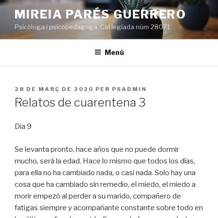
Vés
MIREIA PARÉS GUERRERO
al
Psicòloga i psicopedagoga. Col·legiada núm 28071
contingut
Menú
PUBLICAT
28 DE MARÇ DE 2020
PER
PSADMIN
A
Relatos de cuarentena 3
Dia 9
Se levanta pronto, hace años que no puede dormir
mucho, será la edad. Hace lo mismo que todos los días,
para ella no ha cambiado nada, o casi nada. Solo hay una
cosa que ha cambiado sin remedio, el miedo, el miedo a
morir empezó al perder a su marido, compañero de
fatigas siempre y acompañante constante sobre todo en