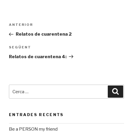
Navegació
ANTERIOR
Entrada
d'entrades
prèvia
Relatos de cuarentena 2
SEGÜENT
Entrada
següent
Relatos de cuarentena 4:
Cerca:
Cerca
ENTRADES RECENTS
Be a PERSON my friend