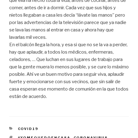
que ella ha hecho toda la vida, antes de cocinar, antes de
comer, antes de ir a dormir. Cada vez que sus hijos y
nietos llegaban a casa les decía “lávate las manos” pero
por las advertencias de la televisión parece que ya nadie
se lava las manos al entrar en casa y ahora hay que
lavarlas mil veces.
En el balcón llega la hora, y esa si que no se la va a perder,
hay que aplaudir, a todos los médicos, enfermeras,
celadores, … Que luchan en sus lugares de trabajo para
que la gente muera lo menos posible, y se cure lo máximo
posible. Ahí ve un buen motivo para seguir viva, aplaudir
fuerte y emocionarse con sus vecinos, que sin salir de
casa esperan ese momento de comunión en la que todos
están de acuerdo.
CATEGORIES
COVID19
ETIQUETES
#YOMEQUEDOENCASA
,
CORONAVIRUS
,