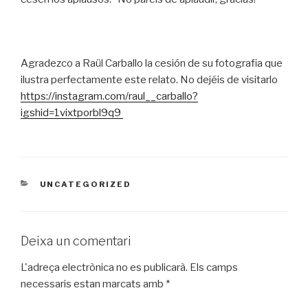
Agradezco a Raül Carballo la cesión de su fotografia que
ilustra perfectamente este relato. No dejéis de visitarlo
https://instagram.com/raul__carballo?
igshid=1vixtporbl9q9
CATEGORIES
UNCATEGORIZED
Deixa un comentari
L'adreça electrònica no es publicarà.
Els camps
necessaris estan marcats amb
*