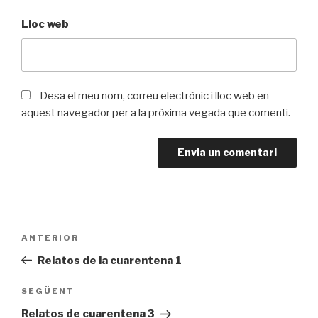
Lloc web
Desa el meu nom, correu electrònic i lloc web en
aquest navegador per a la pròxima vegada que comenti.
Navegació
ANTERIOR
Entrada
d'entrades
prèvia
Relatos de la cuarentena 1
SEGÜENT
Entrada
següent
Relatos de cuarentena 3