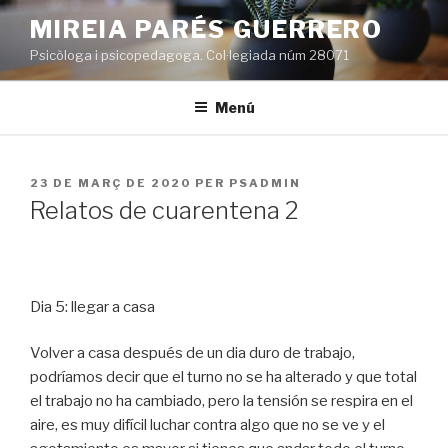
Vés
MIREIA PARÉS GUERRERO
al
Psicòloga i psicopedagoga. Col·legiada núm 28071
contingut
Menú
PUBLICAT
23 DE MARÇ DE 2020
PER
PSADMIN
A
Relatos de cuarentena 2
Dia 5: llegar a casa
Volver a casa después de un dia duro de trabajo,
podríamos decir que el turno no se ha alterado y que total
el trabajo no ha cambiado, pero la tensión se respira en el
aire, es muy difícil luchar contra algo que no se ve y el