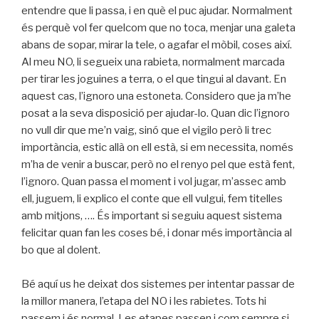
entendre que li passa, i en què el puc ajudar. Normalment
és perquè vol fer quelcom que no toca, menjar una galeta
abans de sopar, mirar la tele, o agafar el mòbil, coses així.
Al meu NO, li segueix una rabieta, normalment marcada
per tirar les joguines a terra, o el que tingui al davant. En
aquest cas, l’ignoro una estoneta. Considero que ja m’he
posat a la seva disposició per ajudar-lo. Quan dic l’ignoro
no vull dir que me’n vaig, sinó que el vigilo però li trec
importància, estic allà on ell està, si em necessita, només
m’ha de venir a buscar, però no el renyo pel que està fent,
l’ignoro. Quan passa el moment i vol jugar, m’assec amb
ell, juguem, li explico el conte que ell vulgui, fem titelles
amb mitjons, …. És important si seguiu aquest sistema
felicitar quan fan les coses bé, i donar més importància al
bo que al dolent.
Bé aquí us he deixat dos sistemes per intentar passar de
la millor manera, l’etapa del NO i les rabietes. Tots hi
passem i és normal. Les etapes passen i com sempre si