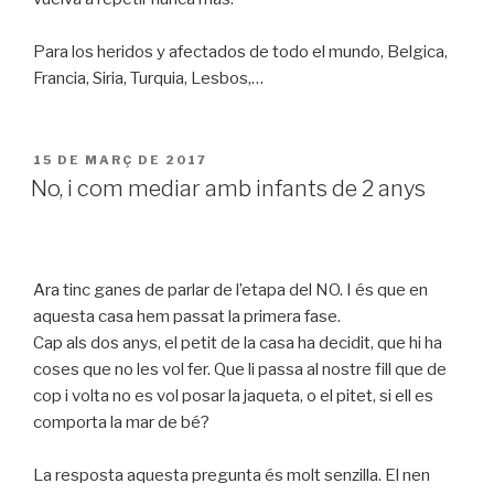
Para los heridos y afectados de todo el mundo, Belgica,
Francia, Siria, Turquia, Lesbos,…
PUBLICAT
15 DE MARÇ DE 2017
A
No, i com mediar amb infants de 2 anys
Ara tinc ganes de parlar de l’etapa del NO. I és que en
aquesta casa hem passat la primera fase.
Cap als dos anys, el petit de la casa ha decidit, que hi ha
coses que no les vol fer. Que li passa al nostre fill que de
cop i volta no es vol posar la jaqueta, o el pitet, si ell es
comporta la mar de bé?
La resposta aquesta pregunta és molt senzilla. El nen