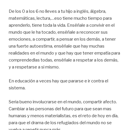
De los 0 a los 6 no lleves a tu hijo a inglés, álgebra,
matemáticas, lectura,…eso tiene mucho tiempo para
aprenderlo, tiene toda la vida. Enséñale a convivir en el
mundo que le ha tocado, enséñale a reconocer sus
emociones, a compartir, a pensar en los demás, a tener
una fuerte autoestima, enséñale que hay muchas
realidades en el mundo y que hay que tener empatía para
comprendedlas todas, enséñale a respetar a los demás,
y a respetarse a si mismo.
En educación a veces hay que pararse e ir contra el
sistema.
Seria bueno involucrarse en el mundo, compartir afecto.
Cambiar a las personas del futuro para que sean mas
humanas y menos materialistas, es el reto de hoy en día,
para que el drama de los refugiados del mundo no se
vuelva a repetir nunca más.