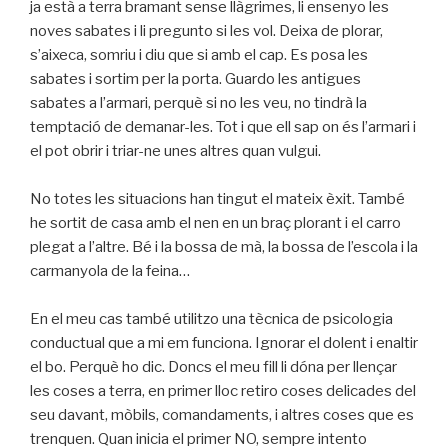
ja està a terra bramant sense llàgrimes, li ensenyo les
noves sabates i li pregunto si les vol. Deixa de plorar,
s’aixeca, somriu i diu que si amb el cap. Es posa les
sabates i sortim per la porta. Guardo les antigues
sabates a l’armari, perquè si no les veu, no tindrà la
temptació de demanar-les. Tot i que ell sap on és l’armari i
el pot obrir i triar-ne unes altres quan vulgui.
No totes les situacions han tingut el mateix èxit. També
he sortit de casa amb el nen en un braç plorant i el carro
plegat a l’altre. Bé i la bossa de mà, la bossa de l’escola i la
carmanyola de la feina…
En el meu cas també utilitzo una tècnica de psicologia
conductual que a mi em funciona. Ignorar el dolent i enaltir
el bo. Perquè ho dic. Doncs el meu fill li dóna per llençar
les coses a terra, en primer lloc retiro coses delicades del
seu davant, mòbils, comandaments, i altres coses que es
trenquen. Quan inicia el primer NO, sempre intento