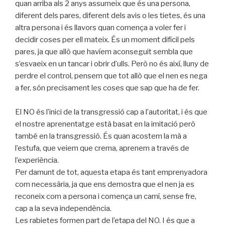
quan arriba als 2 anys assumeix que és una persona,
diferent dels pares, diferent dels avis o les tietes, és una
altra persona i és llavors quan comença a voler fer i
decidir coses per ell mateix. És un moment difícil pels
pares, ja que allò que havíem aconseguit sembla que
s’esvaeix en un tancar i obrir d’ulls. Però no és així, lluny de
perdre el control, pensem que tot allò que el nen es nega
a fer, són precisament les coses que sap que ha de fer.
El NO és l’inici de la transgressió cap a l’autoritat, i és que
el nostre aprenentatge està basat en la imitació però
també en la transgressió. És quan acostem la mà a
l’estufa, que veiem que crema, aprenem a través de
l’experiència.
Per damunt de tot, aquesta etapa és tant emprenyadora
com necessària, ja que ens demostra que el nen ja es
reconeix com a persona i comença un camí, sense fre,
cap a la seva independència.
Les rabietes formen part de l’etapa del NO. I és que a