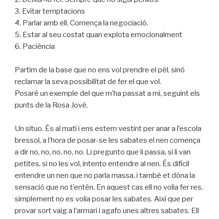
3. Evitar temptacions
4. Parlar amb ell. Comença la negociació.
5. Estar al seu costat quan explota emocionalment
6. Paciència
Partim de la base que no ens vol prendre el pèl, sinó
reclamar la seva possibilitat de fer el que vol.
Posaré un exemple del que m’ha passat a mi, seguint els
punts de la Rosa Jové.
Un situo. És al matí i ens estem vestint per anar a l’escola
bressol, a l’hora de posar-se les sabates el nen comença
a dir no, no, no, no, no. Li pregunto que li passa, si li van
petites, si no les vol, intento entendre al nen. És difícil
entendre un nen que no parla massa, i també et dóna la
sensació que no t’entén. En aquest cas ell no volia fer res,
simplement no es volia posar les sabates. Així que per
provar sort vaig a l’armari i agafo unes altres sabates. Ell