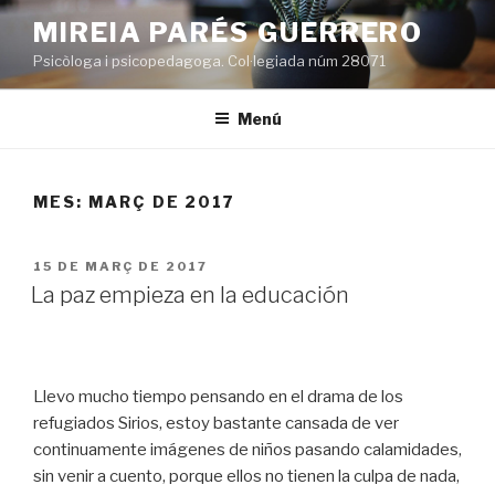
Vés
MIREIA PARÉS GUERRERO
al
Psicòloga i psicopedagoga. Col·legiada núm 28071
contingut
Menú
MES:
MARÇ DE 2017
PUBLICAT
15 DE MARÇ DE 2017
A
La paz empieza en la educación
Llevo mucho tiempo pensando en el drama de los
refugiados Sirios, estoy bastante cansada de ver
continuamente imágenes de niños pasando calamidades,
sin venir a cuento, porque ellos no tienen la culpa de nada,