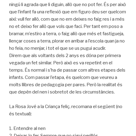
ningú li agrada que li diguin, allò que no pot fer. És per això
que l’infant fa una reflexió que em figuro deu ser quelcom
així: vull fer allò, com que no em deixes no faig res i a més
no et deixo fer allò que vols que faci. Per tant em poso a
bramar, m’estiro a terra, o faig allò que més et fastigueja,
llençar coses a terra, plorar en arribar a l’escola quan ja no
ho feia, no menjar, i tot el que se us pugui acudir.
Direm que als voltants dels 2 anys es dóna per primera
vegada un fet similar. Però això es va repetint en el
temps. És normal i s’ha de passar com altres etapes dels
infants. Com passar l’etapa, és quelcom que veureu a
molts llibres de pedagogia per pares. Però la realitat és
que depèn del nen i sobretot de les circumstàncies.
La Rosa Jové a la Criança feliç, recomana el següent (no
és textual):
1. Entendre al nen
2. Deixar-lo fer. Sempre que no sigui perillós.