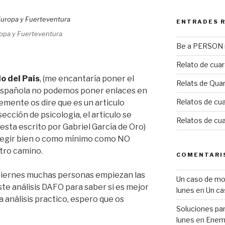
ENTRADES 
ropa y Fuerteventura
Be a PERSON m
Relato de cua
lo del País
, (me encantaría poner el
Relats de Qua
 Española no podemos poner enlaces en
Relatos de cua
emente os dire que es un articulo
ección de psicologia, el articulo se
Relatos de cu
 esta escrito por Gabriel García de Oro)
elegir bien o como mínimo como NO
tro camino.
COMENTARI
viernes muchas personas empiezan las
Un caso de mobb
te análisis DAFO para saber si es mejor
lunes
en
Un ca
a análisis practico, espero que os
Soluciones para
lunes
en
Enemi