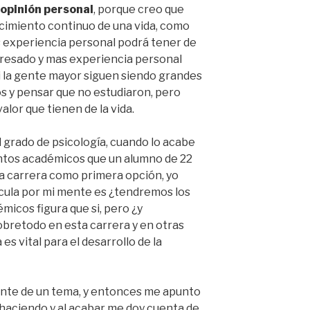
opinión personal
, porque creo que
ocimiento continuo de una vida, como
 experiencia personal podrá tener de
eresado y mas experiencia personal
i la gente mayor siguen siendo grandes
s y pensar que no estudiaron, pero
alor que tienen de la vida.
 grado de psicología, cuando lo acabe
ntos académicos que un alumno de 22
a carrera como primera opción, yo
cula por mi mente es ¿tendremos los
icos figura que si, pero ¿y
obretodo en esta carrera y en otras
es vital para el desarrollo de la
ente de un tema, y entonces me apunto
 haciendo y al acabar me doy cuenta de