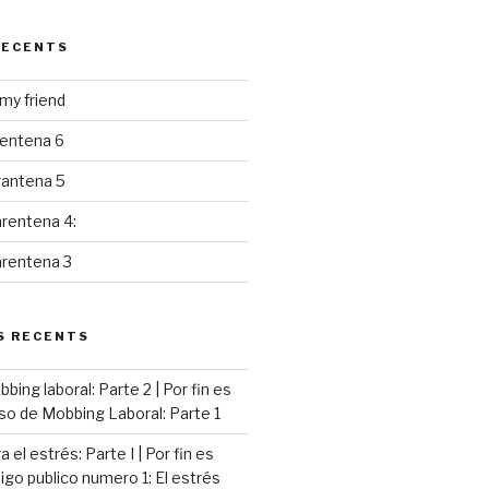
RECENTS
y friend
rentena 6
rantena 5
rentena 4:
arentena 3
S RECENTS
ing laboral: Parte 2 | Por fin es
so de Mobbing Laboral: Parte 1
 el estrés: Parte I | Por fin es
go publico numero 1: El estrés