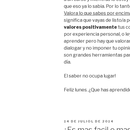
que eso ya lo sabia. Por lo tan
Valora lo que sabes por encim
significa que vayas de listo/a 
valores positivamente
tus c
por experiencia personal, o le
aprender pero hay que valorar
dialogar y no imponer tu opinió
son grandes herramientas par
día.
El saber no ocupa lugar!
Feliz lunes. ¿Que has aprendi
PUBLICAT
14 DE JULIOL DE 2014
A
¿Es mas facil o mas 