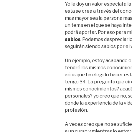
Yo le doy un valor especial a la
esta se crea a través del con
mas mayor sea la persona mas
un tema en el que se haya int
podrá aportar. Por eso para m
sabios
. Podemos despreciarlo
seguirán siendo sabios por el v
Un ejemplo, estoy acabando el
tendré los mismos conocimie
años que ha elegido hacer est
tengo 34. La pregunta que cir
mismos conocimientos? académ
personales? yo creo que no, s
donde la experiencia de la vida 
profesión.
A veces creo que no se sufici
a un curso y mientras lo estoy