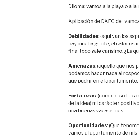
Dilema: vamos a la playa o a l
Aplicación de DAFO de “vamos 
Debilidades
: (aqui van los as
hay mucha gente, el calor es mas
final todo sale carísimo. ¿Es qu
Amenazas
: (aquello que nos 
podamos hacer nada al respec
que pudrir en el apartamento,
Fortalezas
: (como nosotros 
de la idea) mi carácter posit
una buenas vacaciones.
Oportunidades
: (Que tenemo
vamos al apartamento de mis 