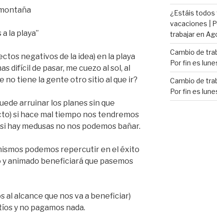
a montaña
¿Estáis todos
vacaciones | P
a la playa”
trabajar en Ag
Cambio de trab
pectos negativos de la idea) en la playa
Por fin es lune
 difícil de pasar, me cuezo al sol, al
e no tiene la gente otro sitio al que ir?
Cambio de trab
Por fin es lune
puede arruinar los planes sin que
to) si hace mal tiempo nos tendremos
 si hay medusas no nos podemos bañar.
mismos podemos repercutir en el éxito
ivo y animado beneficiará que pasemos
s al alcance que nos va a beneficiar)
tíos y no pagamos nada.