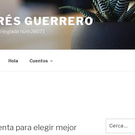
ARÉS GUERRERO
l·legiada núm 28071
Hola
Cuentos
Cerca:
ta para elegir mejor