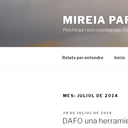
Vés
al
MIREIA P
contingut
Psicòloga i psicopedagoga. Co
Relats per entendre
Inicio
MES:
JULIOL DE 2014
PUBLICAT
28 DE JULIOL DE 2014
A
DAFO una herramien