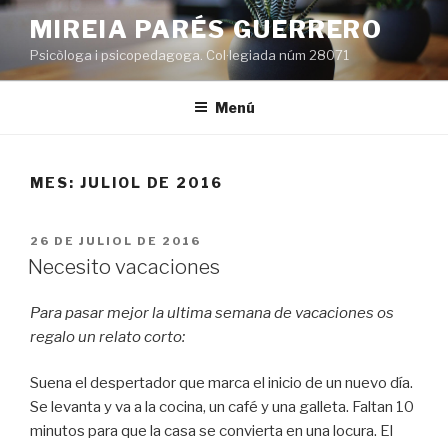
Vés
MIREIA PARÉS GUERRERO
al
Psicòloga i psicopedagoga. Col·legiada núm 28071
contingut
Menú
MES:
JULIOL DE 2016
PUBLICAT
26 DE JULIOL DE 2016
A
Necesito vacaciones
Para pasar mejor la ultima semana de vacaciones os
regalo un relato corto:
Suena el despertador que marca el inicio de un nuevo día.
Se levanta y va a la cocina, un café y una galleta. Faltan 10
minutos para que la casa se convierta en una locura. El