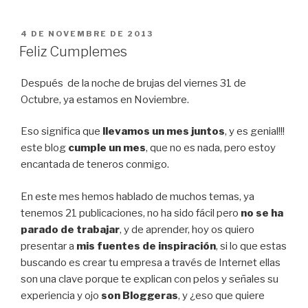
PUBLICAT
4 DE NOVEMBRE DE 2013
A
Feliz Cumplemes
Después de la noche de brujas del viernes 31 de
Octubre, ya estamos en Noviembre.
Eso significa que
llevamos un mes juntos
, y es genial!!!
este blog
cumple un mes
, que no es nada, pero estoy
encantada de teneros conmigo.
En este mes hemos hablado de muchos temas, ya
tenemos 21 publicaciones, no ha sido fácil pero
no se ha
parado de trabajar
, y de aprender, hoy os quiero
presentar a
mis fuentes de inspiración
, si lo que estas
buscando es crear tu empresa a través de Internet ellas
son una clave porque te explican con pelos y señales su
experiencia y ojo
son Bloggeras
, y ¿eso que quiere