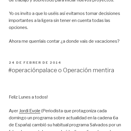
Yo os invito a que lo uséis así evitamos tomar decisiones
importantes a la ligera sin tener en cuenta todas las
opciones.
Ahora me querríais contar ¿a donde vais de vacaciones?
PUBLICAT
24 DE FEBRER DE 2014
A
#operaciónpalace o Operación mentira
Feliz Lunes a todos!
Ayer
Jordi Evole
(Periodista que protagoniza cada
domingo un programa sobre actualidad en la cadena 6a
de España) cambió su habitual programa Salvados por un