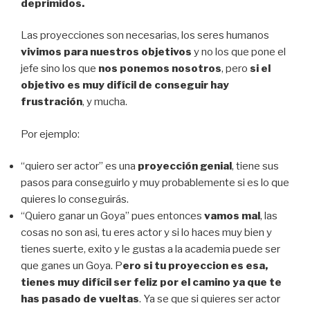
deprimidos.
Las proyecciones son necesarias, los seres humanos
vivimos para nuestros objetivos
y no los que pone el
jefe sino los que
nos ponemos nosotros
, pero
si el
objetivo es muy difícil de conseguir hay
frustración
, y mucha.
Por ejemplo:
“quiero ser actor” es una
proyección genial
, tiene sus
pasos para conseguirlo y muy probablemente si es lo que
quieres lo conseguirás.
“Quiero ganar un Goya” pues entonces
vamos mal
, las
cosas no son asi, tu eres actor y si lo haces muy bien y
tienes suerte, exito y le gustas a la academia puede ser
que ganes un Goya. P
ero si tu proyeccion es esa,
tienes muy difícil ser feliz por el camino ya que te
has pasado de vueltas
. Ya se que si quieres ser actor