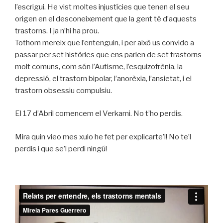
l’escrigui. He vist moltes injustícies que tenen el seu
origen en el desconeixement que la gent té d’aquests
trastorns. I ja n’hi ha prou.
Tothom mereix que l’entenguin, i per això us convido a
passar per set històries que ens parlen de set trastorns
molt comuns, com són l’Autisme, l’esquizofrènia, la
depressió, el trastorn bipolar, l’anorèxia, l’ansietat, i el
trastorn obsessiu compulsiu.
El 17 d’Abril comencem el Verkami. No t’ho perdis.
Mira quin vieo mes xulo he fet per explicarte’l! No te’l
perdis i que se’l perdi ningú!