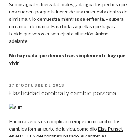
Somos iguales fuerza laborales, y da igual los pechos que
nos queden, porque la fuerza de una mujer esta dentro de
si misma, y lo demuestra mientras se enfrenta, y supera
un cáncer de mama. Para todas aquellas que hayáis
tenido que veros en semejante situación. Animo,
adelante.
No hay nada que demostrar, simplemente hay que
vivir!
PUBLICAT
17 D'OCTUBRE DE 2013
A
Plasticidad cerebral y cambio personal
Bueno a veces es complicado empezar un cambio, los
cambios forman parte de la vida, como dijo
Elsa Punset
en el
REDES del domingo pasado
, el cambio es