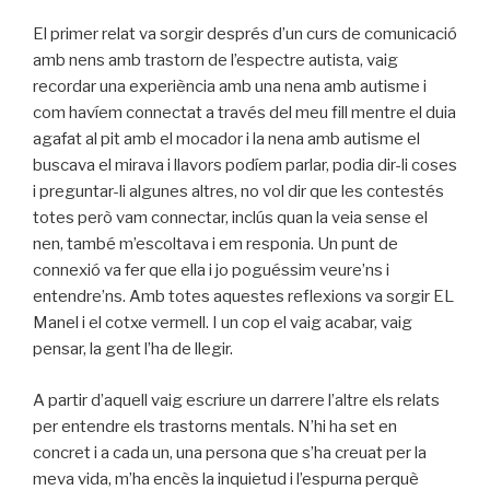
El primer relat va sorgir després d’un curs de comunicació
amb nens amb trastorn de l’espectre autista, vaig
recordar una experiència amb una nena amb autisme i
com havíem connectat a través del meu fill mentre el duia
agafat al pit amb el mocador i la nena amb autisme el
buscava el mirava i llavors podíem parlar, podia dir-li coses
i preguntar-li algunes altres, no vol dir que les contestés
totes però vam connectar, inclús quan la veia sense el
nen, també m’escoltava i em responia. Un punt de
connexió va fer que ella i jo poguéssim veure’ns i
entendre’ns. Amb totes aquestes reflexions va sorgir EL
Manel i el cotxe vermell. I un cop el vaig acabar, vaig
pensar, la gent l’ha de llegir.
A partir d’aquell vaig escriure un darrere l’altre els relats
per entendre els trastorns mentals. N’hi ha set en
concret i a cada un, una persona que s’ha creuat per la
meva vida, m’ha encès la inquietud i l’espurna perquè