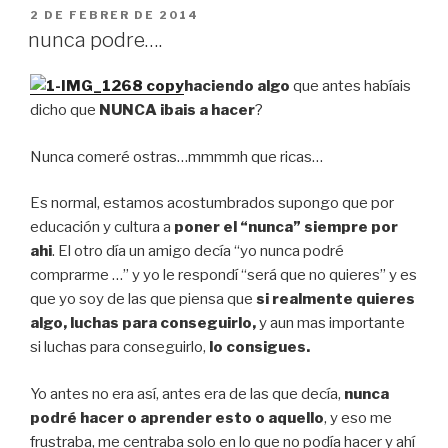
PUBLICAT
2 DE FEBRER DE 2014
A
nunca podre….
haciendo algo
que antes habíais
dicho que
NUNCA ibais a hacer
?
Nunca comeré ostras…mmmmh que ricas…
Es normal, estamos acostumbrados supongo que por
educación y cultura a
poner el “nunca” siempre por
ahi
. El otro día un amigo decía “yo nunca podré
comprarme …” y yo le respondí “será que no quieres” y es
que yo soy de las que piensa que
si realmente quieres
algo, luchas para conseguirlo,
y aun mas importante
si luchas para conseguirlo,
lo consigues.
Yo antes no era así, antes era de las que decía,
nunca
podré hacer o aprender esto o aquello
, y eso me
frustraba, me centraba solo en lo que no podía hacer y ahí