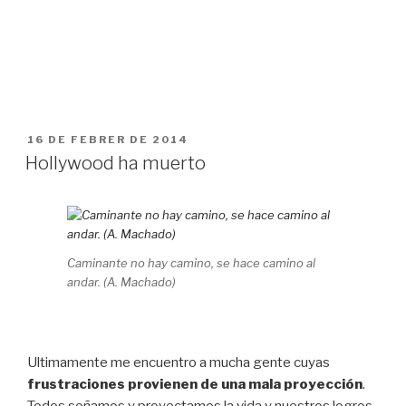
PUBLICAT
16 DE FEBRER DE 2014
A
Hollywood ha muerto
Caminante no hay camino, se hace camino al
andar. (A. Machado)
Ultimamente me encuentro a mucha gente cuyas
frustraciones provienen de una mala proyección
.
Todos soñamos y proyectamos la vida y nuestros logros