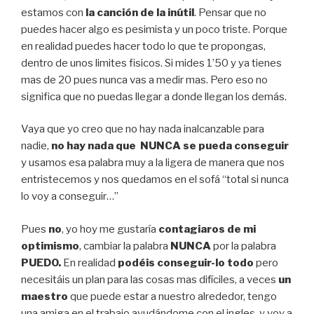
estamos con
la canción de la inútil
. Pensar que no
puedes hacer algo es pesimista y un poco triste. Porque
en realidad puedes hacer todo lo que te propongas,
dentro de unos limites fisicos. Si mides 1’50 y ya tienes
mas de 20 pues nunca vas a medir mas. Pero eso no
significa que no puedas llegar a donde llegan los demás.
Vaya que yo creo que no hay nada inalcanzable para
nadie,
no hay nada que NUNCA se pueda conseguir
y usamos esa palabra muy a la ligera de manera que nos
entristecemos y nos quedamos en el sofá “total si nunca
lo voy a conseguir…”
Pues
no
, yo hoy me gustaría
contagiaros de mi
optimismo
, cambiar la palabra
NUNCA
por la palabra
PUEDO.
En realidad
podéis conseguir-lo
todo
pero
necesitáis un plan para las cosas mas difíciles, a veces
un
maestro
que puede estar a nuestro alrededor, tengo
una amiga en el trabajo ayudándome con el ingles, y voy a