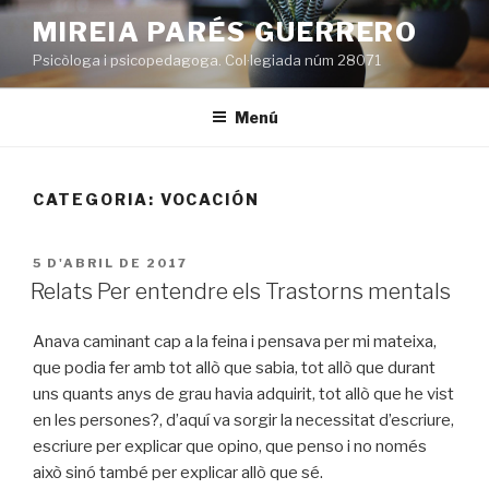
Vés
MIREIA PARÉS GUERRERO
al
Psicòloga i psicopedagoga. Col·legiada núm 28071
contingut
Menú
CATEGORIA:
VOCACIÓN
PUBLICAT
5 D'ABRIL DE 2017
A
Relats Per entendre els Trastorns mentals
Anava caminant cap a la feina i pensava per mi mateixa,
que podia fer amb tot allò que sabia, tot allò que durant
uns quants anys de grau havia adquirit, tot allò que he vist
en les persones?, d’aquí va sorgir la necessitat d’escriure,
escriure per explicar que opino, que penso i no només
això sinó també per explicar allò que sé.