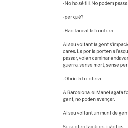
-No ho sé fill. No podem passar
-per què?
-Han tancat la frontera.
Al seu voltant la gent s’impac
cares. La por la porten a l’es
passar, volen caminar endavant
guerra, sense mort, sense peril
-Obriu la frontera.
A Barcelona, el Manel agafa fo
gent, no poden avançar.
Al seu voltant un munt de gent
Se senten tambors i càntics: