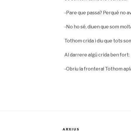
-Pare que passa? Perquè no 
-No ho sé, diuen que som molta
Tothom crida i diu que tots s
Al darrere algú crida ben fort:
-Obriu la frontera! Tothom apl
ARXIUS