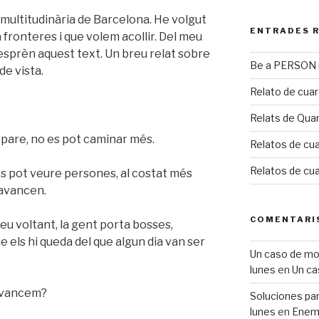
 multitudinària de Barcelona. He volgut
ENTRADES 
 fronteres i que volem acollir. Del meu
esprèn aquest text. Un breu relat sobre
Be a PERSON m
de vista.
Relato de cua
Relats de Qua
u pare, no es pot caminar més.
Relatos de cua
Relatos de cu
s pot veure persones, al costat més
 avancen.
COMENTARI
seu voltant, la gent porta bosses,
ue els hi queda del que algun dia van ser
Un caso de mobb
lunes
en
Un ca
 avancem?
Soluciones para
lunes
en
Enemi