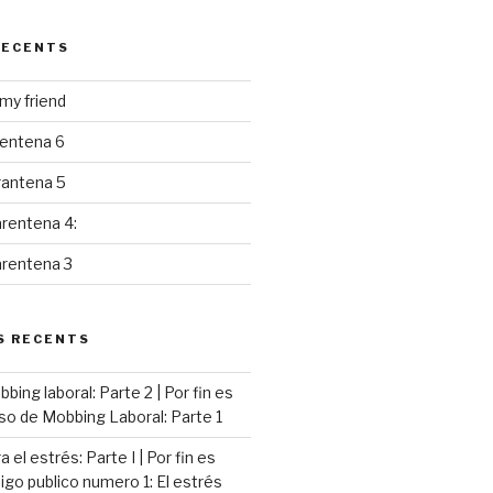
RECENTS
y friend
rentena 6
rantena 5
rentena 4:
arentena 3
S RECENTS
ing laboral: Parte 2 | Por fin es
so de Mobbing Laboral: Parte 1
 el estrés: Parte I | Por fin es
go publico numero 1: El estrés