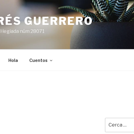
ARÉS GUERRERO
l·legiada núm 28071
Hola
Cuentos
Cerca: