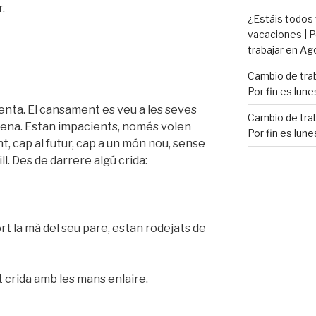
.
¿Estáis todos
vacaciones | P
trabajar en Ag
Cambio de trab
Por fin es lune
ienta. El cansament es veu a les seves
Cambio de trab
quena. Estan impacients, només volen
Por fin es lune
, cap al futur, cap a un món nou, sense
l. Des de darrere algú crida:
rt la mà del seu pare, estan rodejats de
 crida amb les mans enlaire.