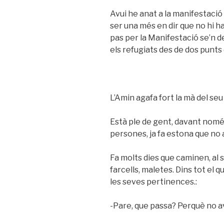
Avui he anat a la manifestació
ser una més en dir que no hi ha
pas per la Manifestació se’n d
els refugiats des de dos punts 
L’Amin agafa fort la mà del se
Està ple de gent, davant nomé
persones, ja fa estona que no
Fa molts dies que caminen, al 
farcells, maletes. Dins tot el q
les seves pertinences.:
-Pare, que passa? Perquè no