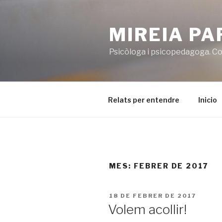
Vés
al
MIREIA P
contingut
Psicòloga i psicopedagoga. Co
Relats per entendre
Inicio
MES:
FEBRER DE 2017
PUBLICAT
18 DE FEBRER DE 2017
A
Volem acollir!