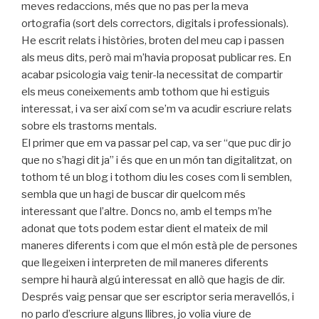
meves redaccions, més que no pas per la meva
ortografia (sort dels correctors, digitals i professionals).
He escrit relats i històries, broten del meu cap i passen
als meus dits, però mai m’havia proposat publicar res. En
acabar psicologia vaig tenir-la necessitat de compartir
els meus coneixements amb tothom que hi estiguis
interessat, i va ser així com se’m va acudir escriure relats
sobre els trastorns mentals.
El primer que em va passar pel cap, va ser “que puc dir jo
que no s’hagi dit ja” i és que en un món tan digitalitzat, on
tothom té un blog i tothom diu les coses com li semblen,
sembla que un hagi de buscar dir quelcom més
interessant que l’altre. Doncs no, amb el temps m’he
adonat que tots podem estar dient el mateix de mil
maneres diferents i com que el món està ple de persones
que llegeixen i interpreten de mil maneres diferents
sempre hi haurà algú interessat en allò que hagis de dir.
Després vaig pensar que ser escriptor seria meravellós, i
no parlo d’escriure alguns llibres, jo volia viure de