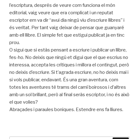
l’escriptura, després de veure com funciona el món
editorial, vaig veure que era complicat i un reputat
escriptor em va dir “avui dia ningú viu d’escriure llibres” i
és veritat. Per tant vaig deixar de pensar que guanyaré
amb ell llibre. El simple fet que estigui publicat ja en tinc
prou.
O sigui que si estàs pensant a escriure i publicar un llibre,
fes-ho. No deixis que ningú et digui que el que escrius no
interessa, accepta les crítiques i millora el contingut, però
no deixis d’escriure. Si t’agrada escriure, no ho deixis mai i
si vols publicar, endavant. És una gran aventura, com
totes les aventures té trams del camí boirosos i d’altres
amb un sol brillant, però al final seràs escriptor, i no és això
el que volies?
Abraçades i paraules boniques. Estendre ens fa lliures.