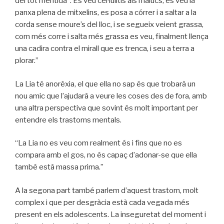
del tot mentida”. Es veu cel·lulitis als malucs, es veu la
panxa plena de
mitxelins
, es posa a córrer i a saltar a la
corda sense moure’s del lloc, i se segueix veient grassa,
com més corre i salta més grassa es veu, finalment llença
una cadira contra el mirall que es trenca, i seu a terra a
plorar.”
La Lia té anorèxia, el que ella no sap és que trobarà un
nou amic que l’ajudarà a veure les coses des de fora, amb
una altra perspectiva que sovint és molt important per
entendre els trastorns mentals.
“La Lia no es veu com realment és i fins que no es
compara amb el gos, no és capaç d’adonar-se que ella
també està massa prima.”
A la segona part també parlem d’aquest trastorn, molt
complex i que per desgràcia està cada vegada més
present en els adolescents. La inseguretat del moment i