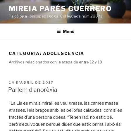
Vés
MIREIA PARÉS GUERRERO
al
Psicòloga i psicopedagoga. Col·legiada núm 28071
contingut
Menú
CATEGORIA:
ADOLESCENCIA
Archivos relacionados con la etapa de entre 12 y 18
PUBLICAT
14 D'ABRIL DE 2017
A
Parlem d’anorèxia
“La Lia es mira al mirall, es veu grassa, les cames massa
grasses, i els braços amb les pellofes caigudes, com si es
tractés d’una persona obesa. “Tenen raó, no estic bé,
però s’equivoquen perquè diuen que estic prima, i això és