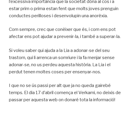
l’excessiva importància que la societat dóna al cos i a
estar prim o prima estan fent que molts joves prenguin
conductes perilloses i desenvolupin una anorèxia.
Com sempre, crec que conèixer que és, i com ens pot
afectar ens pot ajudar a prevenir-la, i també a superar-la.
Si voleu saber qui ajuda a la Lia a adonar-se del seu
trastorn, qui li arrenca un somriure i la fa menjar sense
adonar-se, no us perdeu aquesta història. La Lia i el
perdut tenen moltes coses per ensenyar-nos.
I que no se ús passi per alt que ja no queda gairebé
temps. El dia 17 d’abril comença el Verkami, no deixis de
passar per aquesta web on donaré tota la informació!