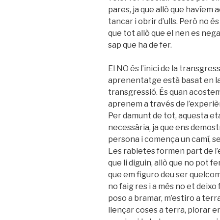
pares, ja que allò que havíem 
tancar i obrir d’ulls. Però no é
que tot allò que el nen es neg
sap que ha de fer.
El NO és l’inici de la transgress
aprenentatge està basat en la
transgressió. És quan acostem 
aprenem a través de l’experiè
Per damunt de tot, aquesta e
necessària, ja que ens demost
persona i comença un camí, se
Les rabietes formen part de l’e
que li diguin, allò que no pot fe
que em figuro deu ser quelcom a
no faig res i a més no et deixo 
poso a bramar, m’estiro a terra,
llençar coses a terra, plorar en