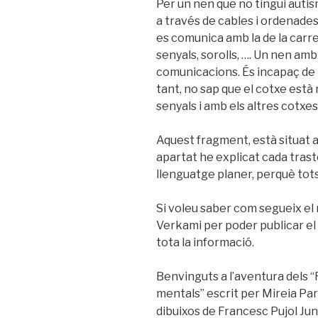
Per un nen que no tingui aut
a través de cables i ordenades
es comunica amb la de la carret
senyals, sorolls, …. Un nen am
comunicacions. És incapaç de r
tant, no sap que el cotxe està
senyals i amb els altres cotxes
Aquest fragment, està situat a 
apartat he explicat cada tras
llenguatge planer, perquè to
Si voleu saber com segueix el r
Verkami per poder publicar el 
tota la informació.
Benvinguts a l’aventura dels “
mentals” escrit per Mireia Par
dibuixos de Francesc Pujol Jun