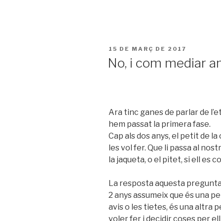
PUBLICAT
15 DE MARÇ DE 2017
A
No, i com mediar a
Ara tinc ganes de parlar de l’e
hem passat la primera fase.
Cap als dos anys, el petit de la
les vol fer. Que li passa al nost
la jaqueta, o el pitet, si ell e
La resposta aquesta pregunta é
2 anys assumeix que és una per
avis o les tietes, és una altra
voler fer i decidir coses per el