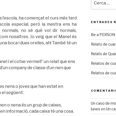
 a l’escola, ha començat el curs més tard
ENTRADES 
cola especial, però la mestra ens ha
s normals, no sé què vol dir normals,
Be a PERSON m
 com nosaltres. Jo veig que el Manel és
s, una boca i dues orelles, ah! També té un
Relato de cua
Relats de Qua
el i el cotxe vermell” un relat que ens
Relatos de cua
ls d’un company de classe d’un nen que
Relatos de cu
res nens o joves que han estat en
COMENTARI
o el següent:
Un caso de mobb
nen o nena és un grup de caixes,
lunes
en
Un ca
 informació, cada caixa té una cosa.