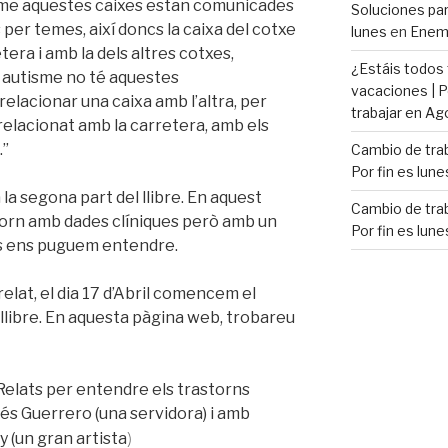
isme aquestes caixes estan comunicades
Soluciones para
 per temes, així doncs la caixa del cotxe
lunes
en
Enemi
era i amb la dels altres cotxes,
¿Estáis todos
b autisme no té aquestes
vacaciones | P
elacionar una caixa amb l’altra, per
trabajar en Ag
 relacionat amb la carretera, amb els
.”
Cambio de trab
Por fin es lune
la segona part del llibre. En aquest
Cambio de trab
torn amb dades clíniques però amb un
Por fin es lune
ts ens puguem entendre.
elat, el dia 17 d’Abril comencem el
llibre. En aquesta pàgina web, trobareu
Relats per entendre els trastorns
és Guerrero (una servidora) i amb
)
y (un gran artista