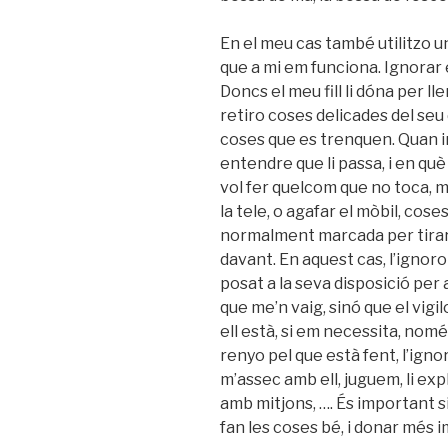
En el meu cas també utilitzo u
que a mi em funciona. Ignorar el
Doncs el meu fill li dóna per ll
retiro coses delicades del seu
coses que es trenquen. Quan i
entendre que li passa, i en qu
vol fer quelcom que no toca, m
la tele, o agafar el mòbil, cose
normalment marcada per tirar le
davant. En aquest cas, l’ignor
posat a la seva disposició per a
que me’n vaig, sinó que el vigil
ell està, si em necessita, nomé
renyo pel que està fent, l’igno
m’assec amb ell, juguem, li expl
amb mitjons, …. És important s
fan les coses bé, i donar més i