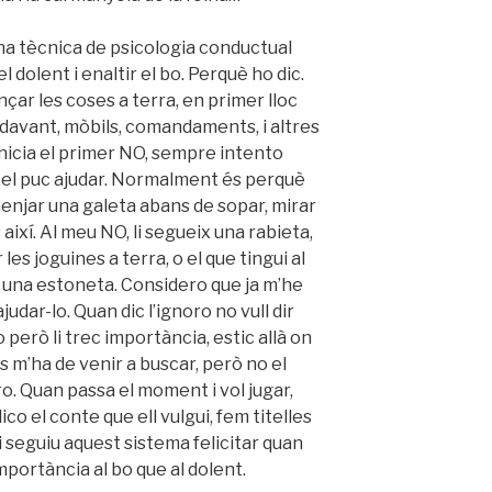
na tècnica de psicologia conductual
 dolent i enaltir el bo. Perquè ho dic.
ençar les coses a terra, en primer lloc
 davant, mòbils, comandaments, i altres
nicia el primer NO, sempre intento
è el puc ajudar. Normalment és perquè
enjar una galeta abans de sopar, mirar
s així. Al meu NO, li segueix una rabieta,
s joguines a terra, o el que tingui al
o una estoneta. Considero que ja m’he
judar-lo. Quan dic l’ignoro no vull dir
o però li trec importància, estic allà on
s m’ha de venir a buscar, però no el
ro. Quan passa el moment i vol jugar,
ico el conte que ell vulgui, fem titelles
i seguiu aquest sistema felicitar quan
mportància al bo que al dolent.