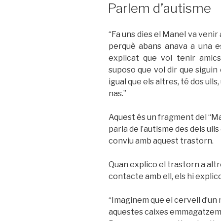
A
Parlem d’autisme
“Fa uns dies el Manel va venir
perquè abans anava a una es
explicat que vol tenir amic
suposo que vol dir que siguin
igual que els altres, té dos ull
nas.”
Aquest és un fragment del “Man
parla de l’autisme des dels ul
conviu amb aquest trastorn.
Quan explico el trastorn a alt
contacte amb ell, els hi explic
“Imaginem que el cervell d’un 
aquestes caixes emmagatzemen