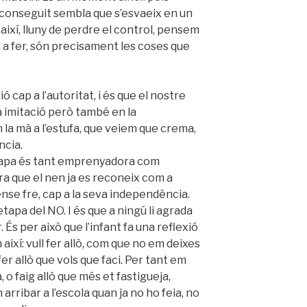
aconseguit sembla que s’esvaeix en un
s així, lluny de perdre el control, pensem
a a fer, són precisament les coses que
ió cap a l’autoritat, i és que el nostre
 imitació però també en la
la mà a l’estufa, que veiem que crema,
ncia.
tapa és tant emprenyadora com
ra que el nen ja es reconeix com a
nse fre, cap a la seva independència.
tapa del NO. I és que a ningú li agrada
r. És per això que l’infant fa una reflexió
ixí: vull fer allò, com que no em deixes
fer allò que vols que faci. Per tant em
 o faig allò que més et fastigueja,
 arribar a l’escola quan ja no ho feia, no