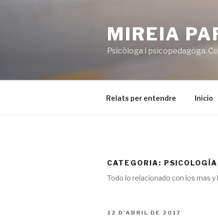
Vés
al
MIREIA P
contingut
Psicòloga i psicopedagoga. Co
Relats per entendre
Inicio
CATEGORIA:
PSICOLOGÍA
Todo lo relacionado con los mas y l
PUBLICAT
12 D'ABRIL DE 2017