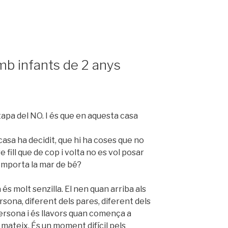
mb infants de 2 anys
tapa del NO. I és que en aquesta casa
 casa ha decidit, que hi ha coses que no
re fill que de cop i volta no es vol posar
s comporta la mar de bé?
s molt senzilla. El nen quan arriba als
sona, diferent dels pares, diferent dels
 persona i és llavors quan comença a
l mateix. És un moment difícil pels