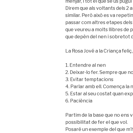
menjar, i tot el que se us pugui 
Direm que als voltants dels 2 
similar. Però això es va repeti
passar com altres etapes dels 
que veureu a molts llibres de 
que depèn del nen i sobretot 
La Rosa Jové a la Criança feliç
1. Entendre al nen
2. Deixar-lo fer. Sempre que no 
3. Evitar temptacions
4. Parlar amb ell. Comença la 
5. Estar al seu costat quan e
6. Paciència
Partim de la base que no ens v
possibilitat de fer el que vol.
Posaré un exemple del que m’ha