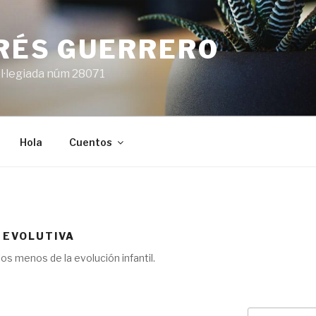
ARÉS GUERRERO
l·legiada núm 28071
Hola
Cuentos
 EVOLUTIVA
os menos de la evolución infantil.
Cerca: