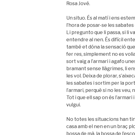
Rosa Jové.
Un situo. És al matí i ens estem
l’hora de posar-se les sabates 
Li pregunto que li passa, si li v
entendre al nen. És difícil ent
també et dóna la sensació que 
fer res, simplement no es voli
sort vaig a l’armari i agafo une
bramant sense llàgrimes, li en
les vol. Deixa de plorar, s’aixec
les sabates i sortim per la por
l’armari, perquè si no les veu,
Tot i que ell sap on és l’armari 
vulgui.
No totes les situacions han ti
casa amb el nen en un braç plora
bossa de mà, la bossa de l’esco