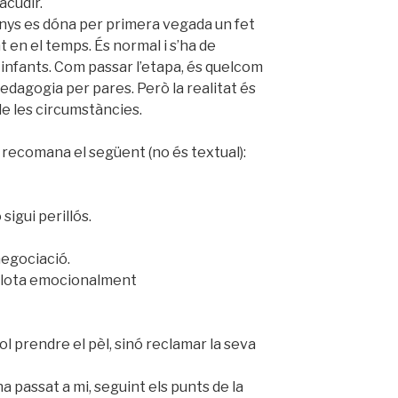
acudir.
anys es dóna per primera vegada un fet
nt en el temps. És normal i s’ha de
infants. Com passar l’etapa, és quelcom
pedagogia per pares. Però la realitat és
de les circumstàncies.
, recomana el següent (no és textual):
sigui perillós.
negociació.
xplota emocionalment
ol prendre el pèl, sinó reclamar la seva
 passat a mi, seguint els punts de la