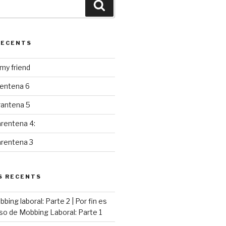
Cerca
RECENTS
y friend
rentena 6
rantena 5
rentena 4:
arentena 3
S RECENTS
ing laboral: Parte 2 | Por fin es
so de Mobbing Laboral: Parte 1