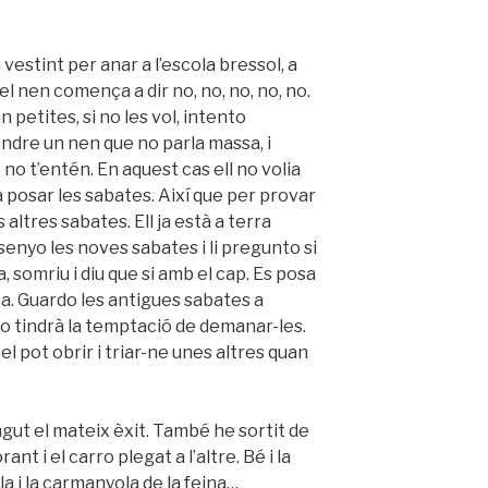
 vestint per anar a l’escola bressol, a
el nen comença a dir no, no, no, no, no.
an petites, si no les vol, intento
endre un nen que no parla massa, i
no t’entén. En aquest cas ell no volia
a posar les sabates. Així que per provar
s altres sabates. Ell ja està a terra
senyo les noves sabates i li pregunto si
a, somriu i diu que si amb el cap. Es posa
ta. Guardo les antigues sabates a
 no tindrà la temptació de demanar-les.
i el pot obrir i triar-ne unes altres quan
ngut el mateix èxit. També he sortit de
nt i el carro plegat a l’altre. Bé i la
la i la carmanyola de la feina…