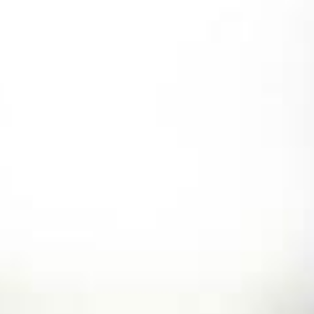
Vés
al
contingut