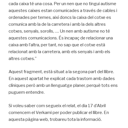
cada caixa té una cosa. Per un nen que no tingui autisme
aquestes caixes estan comunicades a través de cables i
ordenades per temes, així doncs la caixa del cotxe es
comunica amb la de la carretera i amb la dels altres
cotxes, senyals, sorolls, …. Un nen amb autisme no té
aquestes comunicacions. És incapaç de relacionar una
caixa amb l’altra, per tant, no sap que el cotxe està
relacionat amb la carretera, amb els senyals i amb els
altres cotxes.”
Aquest fragment, està situat a la segona part del llibre.
En aquest apartat he explicat cada trastorn amb dades
clíniques però amb un llenguatge planer, perquè tots ens
puguem entendre.
Si voleu saber com segueix el relat, el dia 17 d’Abril
comencem el Verkami per poder publicar el llibre. En
aquesta pàgina web, trobareu tota la informació.