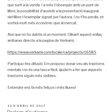
que surti a la venda. I a més t’obsequio amb un punt de
llibre, la possibilitat d’assistir a la presentació inaugural
del llibre i l’exemplar signat per l’autora. I no t’ho perdis, et
sortirà molt més econòmic que al mercat.
Així que no ho dubtis ni un moment. Clikant aquest enllaç
arribaras directe a la pagina de Verkami.
https://www.verkami.com/locale/ca/projects/16585
Participa i fes difusió. Em proposo donar veu als trastorns
mentals i no és una tasca fàcil, ajuda’m a fer que aquests
trastorns siguin més visibles.
Entendre ens fa més feliços i més lliures!
PUBLICAT
12 D'ABRIL DE 2017
A