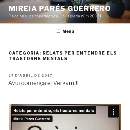
Vés
MIREIA PARÉS GUERRERO
al
Psicòloga i psicopedagoga. Col·legiada núm 28071
contingut
Menú
CATEGORIA:
RELATS PER ENTENDRE ELS
TRASTORNS MENTALS
PUBLICAT
17 D'ABRIL DE 2017
A
Avui comença el Verkami!!