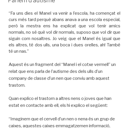
Parlem d’autisme
“Fa uns dies el Manel va venir a l’escola, ha començat el
curs més tard perquè abans anava a una escola especial,
però la mestra ens ha explicat que vol tenir amics
normals, no sé què vol dir normals, suposo que vol dir que
siguin com nosaltres. Jo veig que el Manel és igual que
els altres, té dos ulls, una boca i dues orelles, ah! També
té un nas.”
Aquest és un fragment del “Manel i el cotxe vermell” un
relat que ens parla de l’autisme des dels ulls d’un
company de classe d’un nen que conviu amb aquest
trastorn.
Quan explico el trastorn a altres nens o joves que han
estat en contacte amb ell, els hi explico el següent:
“Imaginem que el cervell d’un nen o nena és un grup de
caixes, aquestes caixes emmagatzemen informació,