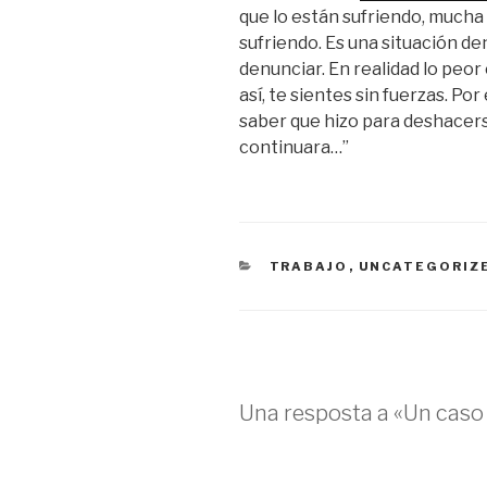
que lo están sufriendo, mucha 
sufriendo. Es una situación d
denunciar. En realidad lo peor
así, te sientes sin fuerzas. Po
saber que hizo para deshacerse
continuara…”
CATEGORIES
TRABAJO
,
UNCATEGORIZ
Una resposta a «Un caso 