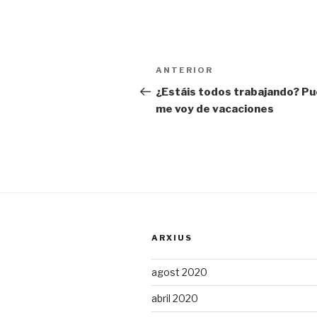
Navegació
ANTERIOR
Entrada
d'entrades
prèvia
¿Estáis todos trabajando? P
me voy de vacaciones
ARXIUS
agost 2020
abril 2020