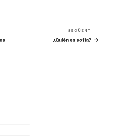
SEGÜENT
Entrada
següent
ues
¿Quién es sofía?