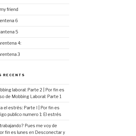
y friend
rentena 6
rantena 5
rentena 4:
arentena 3
S RECENTS
ing laboral: Parte 2 | Por fin es
so de Mobbing Laboral: Parte 1
 el estrés: Parte I | Por fin es
go publico numero 1: El estrés
 trabajando? Pues me voy de
or fin es lunes
en
Desconectar y