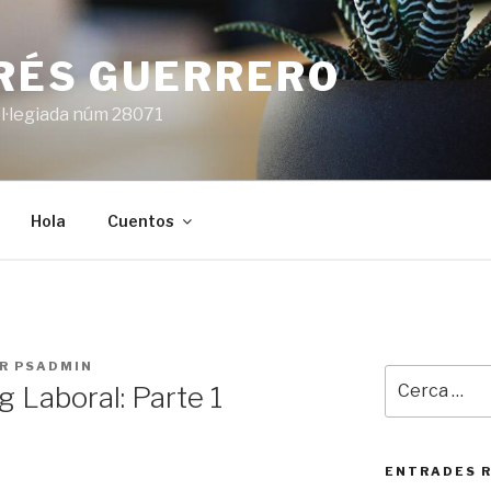
ARÉS GUERRERO
l·legiada núm 28071
Hola
Cuentos
ER
PSADMIN
Cerca:
 Laboral: Parte 1
ENTRADES 