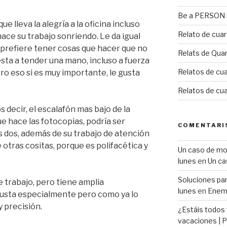
Be a PERSON m
e lleva la alegría a la oficina incluso
Relato de cua
hace su trabajo sonriendo. Le da igual
 prefiere tener cosas que hacer que no
Relats de Qua
sta a tender una mano, incluso a fuerza
Relatos de cua
ero eso si es muy importante, le gusta
Relatos de cu
 decir, el escalafón mas bajo de la
que hace las fotocopias, podría ser
COMENTARI
las dos, además de su trabajo de atención
otras cositas, porque es polifacética y
Un caso de mobb
lunes
en
Un ca
Soluciones para
 trabajo, pero tiene amplia
lunes
en
Enemi
 gusta especialmente pero como ya lo
 precisión.
¿Estáis todos
vacaciones | P