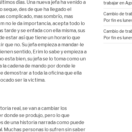
ltimos días. Una nueva jefa ha venido a
trabajar en Ag
no seque, des de que ha llegado el
Cambio de trab
mas complicado, mas sombrío, mas
Por fin es lune
im no le da importancia, acepta todo lo
as tarde y se enfada con ella misma, sus
Cambio de trab
e estar así que tiene un horario que
Por fin es lune
ir que no. Su jefa empieza a mandar-le
ienen sentido, Erim lo sabe y empieza a
no esta bien, su jefa se lo toma como un
ra la cadena de mando por donde le
e demostrar a toda la oficina que ella
tocado ser la victima.
toria real, se van a cambiar los
er donde se produjo, pero lo que
és de una historia narrada como puede
l
. Muchas personas lo sufren sin saber