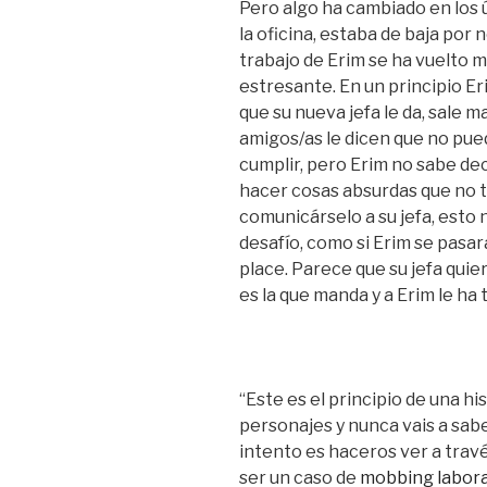
Pero algo ha cambiado en los ú
la oficina, estaba de baja por 
trabajo de Erim se ha vuelto 
estresante. En un principio Er
que su nueva jefa le da, sale m
amigos/as le dicen que no pued
cumplir, pero Erim no sabe dec
hacer cosas absurdas que no t
comunicárselo a su jefa, esto 
desafío, como si Erim se pasa
place. Parece que su jefa quier
es la que manda y a Erim le ha 
“Este es el principio de una his
personajes y nunca vais a sab
intento es haceros ver a trav
ser un caso de
mobbing labora