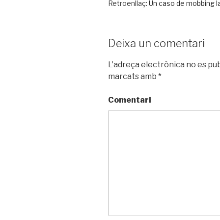
Retroenllaç:
Un caso de mobbing lab
Deixa un comentari
L'adreça electrònica no es pub
marcats amb
*
Comentari