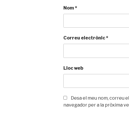
Nom
*
Correu electrònic
*
Lloc web
Desa el meu nom, correu el
navegador per a la pròxima v