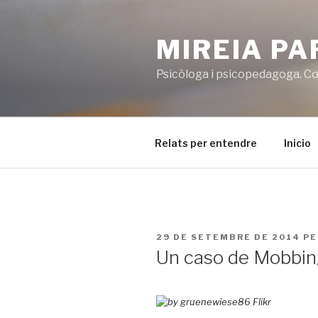
Vés
al
MIREIA P
contingut
Psicòloga i psicopedagoga. Co
Relats per entendre
Inicio
PUBLICAT
29 DE SETEMBRE DE 2014
P
A
Un caso de Mobbing