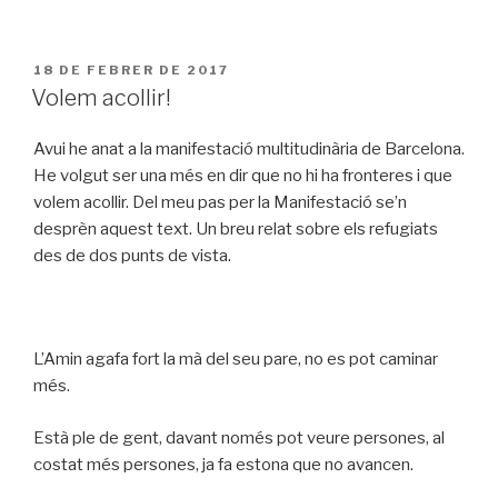
PUBLICAT
18 DE FEBRER DE 2017
A
Volem acollir!
Avui he anat a la manifestació multitudinària de Barcelona.
He volgut ser una més en dir que no hi ha fronteres i que
volem acollir. Del meu pas per la Manifestació se’n
desprèn aquest text. Un breu relat sobre els refugiats
des de dos punts de vista.
L’Amin agafa fort la mà del seu pare, no es pot caminar
més.
Està ple de gent, davant només pot veure persones, al
costat més persones, ja fa estona que no avancen.