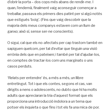
d’obrir la porta – dos cops més abans de rendir-me. I
quan, l’endemà, finalment vaig aconseguir començar a
treballar, passava els primers dies patint per si algú notés
que estigués ‘boig’. (Fins que vaig descobrir que la
majoria dels meus companys estaven com un llum de
ganxo; això sí, sense ser-ne conscients).
O sigui, cal que els no-afectats per cap trastorn també en
sapiguen quelcom, per tal d’evitar que tinguin una visió
errònia dels que en pateixen; i també per tal d’ajudar-los,
en comptes de tractar-los com uns marginats o uns
casos perduts.
‘Relats per entendre’ és, a més a més, un llibre
entretingut. Tot i que els contes, segons el cas, van
dirigits a nens o adolescents, no dubto que hi ha molts
adults que apreciaran la tria d’aquest format que els
proporciona una introducció indolora a un tema que
potser els inquieta o que fins i tot els fa una mica de por.