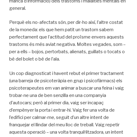
manca d’informació) dels trastorns i malalties mentals en
general.
Perquè els no-afectats són, per dir-ho així, l’altre costat
de la moneda: els que hem patit un trastorn sabem
perfectament que l’actitud del proïsme envers aquests
trastorns és més aviat negativa. Moltes vegades, som –
per a ells – bojos, pertorbats, alienats, guillats o tocats o
bé del bolet o bé de l’ala.
Un cop diagnosticat i havent rebut el primer tractament
(una barreja de psicoteràpia en grup i psicofàrmacs) els
psicoterapeutes em van animar a buscar una feina i vaig
trobar-ne una de ben senzilla en una companyia
d’autocars; però al primer dia, vaig ser incapaç
d’empènyer la porta i entrar-hi. Vaig fer una volta de
l’edifici per calmar-me, seguit d’un altre intent de
franquejar el llindar del meu lloc de treball. Vaig repetir
aquesta operació – una volta tranquil·litzadora, un intent