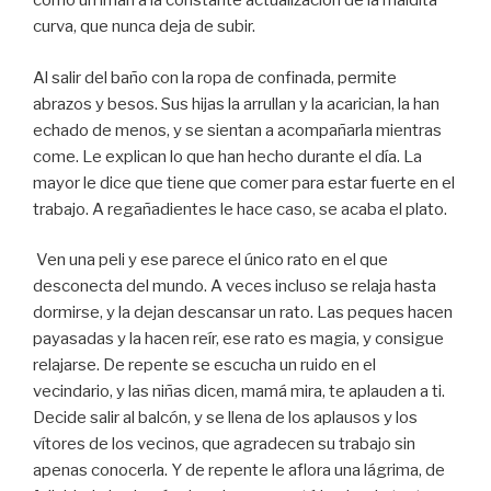
como un imán a la constante actualización de la maldita
curva, que nunca deja de subir.
Al salir del baño con la ropa de confinada, permite
abrazos y besos. Sus hijas la arrullan y la acarician, la han
echado de menos, y se sientan a acompañarla mientras
come. Le explican lo que han hecho durante el día. La
mayor le dice que tiene que comer para estar fuerte en el
trabajo. A regañadientes le hace caso, se acaba el plato.
Ven una peli y ese parece el único rato en el que
desconecta del mundo. A veces incluso se relaja hasta
dormirse, y la dejan descansar un rato. Las peques hacen
payasadas y la hacen reír, ese rato es magia, y consigue
relajarse. De repente se escucha un ruido en el
vecindario, y las niñas dicen, mamá mira, te aplauden a ti.
Decide salir al balcón, y se llena de los aplausos y los
vítores de los vecinos, que agradecen su trabajo sin
apenas conocerla. Y de repente le aflora una lágrima, de