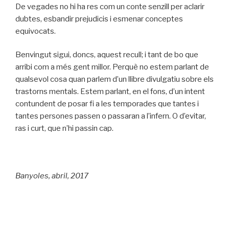
De vegades no hi ha res com un conte senzill per aclarir
dubtes, esbandir prejudicis i esmenar conceptes
equivocats.
Benvingut sigui, doncs, aquest recull; i tant de bo que
arribi com a més gent millor. Perquè no estem parlant de
qualsevol cosa quan parlem d’un llibre divulgatiu sobre els
trastorns mentals. Estem parlant, en el fons, d’un intent
contundent de posar fi a les temporades que tantes i
tantes persones passen o passaran a l’infern. O d’evitar,
ras i curt, que n’hi passin cap.
Banyoles, abril, 2017