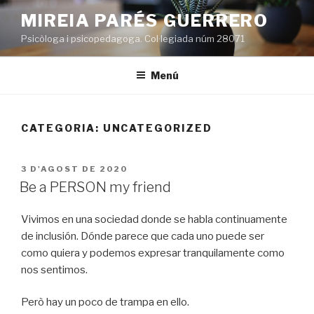
Vés
MIREIA PARÉS GUERRERO
al
Psicòloga i psicopedagoga. Col·legiada núm 28071
contingut
Menú
CATEGORIA:
UNCATEGORIZED
PUBLICAT
3 D'AGOST DE 2020
A
Be a PERSON my friend
Vivimos en una sociedad donde se habla continuamente
de inclusión. Dónde parece que cada uno puede ser
como quiera y podemos expresar tranquilamente como
nos sentimos.
Però hay un poco de trampa en ello.