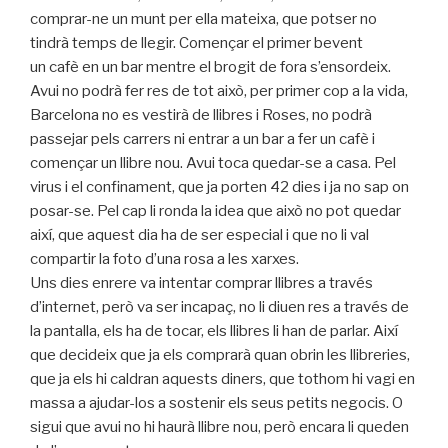
comprar-ne un munt per ella mateixa, que potser no
tindrà temps de llegir. Començar el primer bevent
un cafè en un bar mentre el brogit de fora s’ensordeix.
Avui no podrà fer res de tot això, per primer cop a la vida,
Barcelona no es vestirà de llibres i Roses, no podrà
passejar pels carrers ni entrar a un bar a fer un cafè i
començar un llibre nou. Avui toca quedar-se a casa. Pel
virus i el confinament, que ja porten 42 dies i ja no sap on
posar-se. Pel cap li ronda la idea que això no pot quedar
així, que aquest dia ha de ser especial i que no li val
compartir la foto d’una rosa a les xarxes.
Uns dies enrere va intentar comprar llibres a través
d’internet, però va ser incapaç, no li diuen res a través de
la pantalla, els ha de tocar, els llibres li han de parlar. Així
que decideix que ja els comprarà quan obrin les llibreries,
que ja els hi caldran aquests diners, que tothom hi vagi en
massa a ajudar-los a sostenir els seus petits negocis. O
sigui que avui no hi haurà llibre nou, però encara li queden