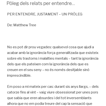
A
Pòleg dels relats per entendre…
PER ENTENDRE, JUSTAMENT – UN PRÒLEG
De: Matthew Tree
No es pot dir prou vegades: qualsevol cosa que ajudi a
acabar amb la ignorància força generalitzada que existeix
sobre els trastorns i malalties mentals – tant la ignorància
dels que els pateixen com la ignorància dels que es
creuen en el seu seny – no és només desitjable sinó
imprescindible.
Em poso a mi mateix per cas: durant sis anys llargs, – dels
catorze fins al vint – vaig viure obsessionat per unes pors
que sabia que eren absurdes i del tot inversemblants
alhora que no em podia treure del cap la sensació que