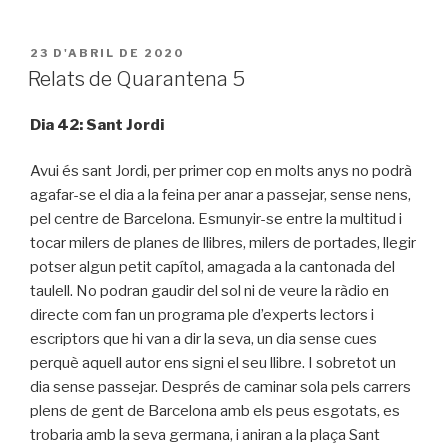
PUBLICAT
23 D'ABRIL DE 2020
A
Relats de Quarantena 5
Dia 42: Sant Jordi
Avui és sant Jordi, per primer cop en molts anys no podrà
agafar-se el dia a la feina per anar a passejar, sense nens,
pel centre de Barcelona. Esmunyir-se entre la multitud i
tocar milers de planes de llibres, milers de portades, llegir
potser algun petit capítol, amagada a la cantonada del
taulell. No podran gaudir del sol ni de veure la ràdio en
directe com fan un programa ple d’experts lectors i
escriptors que hi van a dir la seva, un dia sense cues
perquè aquell autor ens signi el seu llibre. I sobretot un
dia sense passejar. Després de caminar sola pels carrers
plens de gent de Barcelona amb els peus esgotats, es
trobaria amb la seva germana, i aniran a la plaça Sant