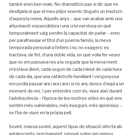
també eren ben reals. No dramatitzo pas si dic que no
desitjaria ni que el meu pitjor enemic tingués un trastorn
d’aquesta mena. Aquells anys – que van acabar amb una
al·lucinació espaordidora i una crisi nerviosa en què
temporalment vaig perdre la capacitat de parlar – eren,
per parafrasejar el tìtol d’un poema famós, la meva
temporada personal a l’infern; i no, no exagero: es
tractava, de fet, d’una doble vida, en què volia fer veure
que no em passava res a la vegada que la meva ment
m’estava dient, cada segon de cada minut de cada hora
de cada dia, que una catàstrofe humiliant i vergonyosa
em podia passar ara i ara i ara i si no ara, doncs d’aquí a un
moment de res. I per entendre com és, viure això durant
l’adolescència – l’època de les nostres vides en què ens
sentim més vulnerables, més insegurs, més aprensius –
se l’ha de viure en la pròpia pell.
Sovint, massa sovint, aquest tipus de situació afecta als
adolescents, precisament, perquè solen ser menys