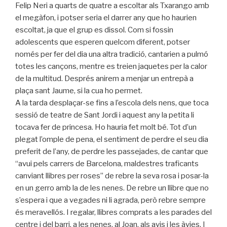
Felip Neri a quarts de quatre a escoltar als Txarango amb
el megàfon, i potser seria el darrer any que ho haurien
escoltat, ja que el grup es dissol. Com si fossin
adolescents que esperen quelcom diferent, potser
només per fer del dia una altra tradició, cantarien a pulmó
totes les cançons, mentre es treien jaquetes per la calor
de la multitud. Després anirem a menjar un entrepà a
plaça sant Jaume, si la cua ho permet.
A la tarda desplaçar-se fins a l’escola dels nens, que toca
sessió de teatre de Sant Jordi i aquest any la petita li
tocava fer de princesa. Ho hauria fet molt bé. Tot d’un
plegat l’omple de pena, el sentiment de perdre el seu dia
preferit de l’any, de perdre les passejades, de cantar que
“avui pels carrers de Barcelona, maldestres traficants
canviant llibres per roses” de rebre la seva rosa i posar-la
en un gerro amb la de les nenes. De rebre un llibre que no
s’espera i que a vegades ni li agrada, però rebre sempre
és meravellós. I regalar, llibres comprats a les parades del
centre i del barri, a les nenes, al Joan, als avis i les àvies. I