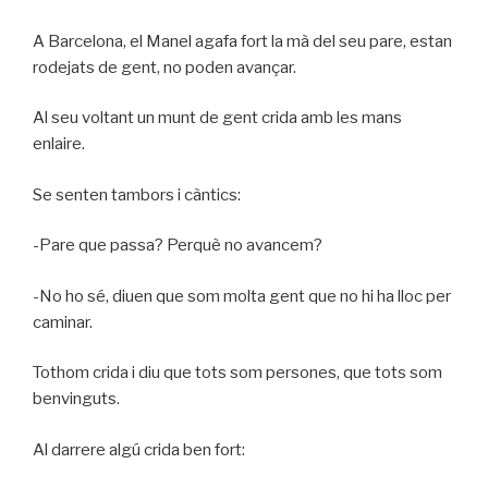
A Barcelona, el Manel agafa fort la mà del seu pare, estan
rodejats de gent, no poden avançar.
Al seu voltant un munt de gent crida amb les mans
enlaire.
Se senten tambors i càntics:
-Pare que passa? Perquè no avancem?
-No ho sé, diuen que som molta gent que no hi ha lloc per
caminar.
Tothom crida i diu que tots som persones, que tots som
benvinguts.
Al darrere algú crida ben fort: