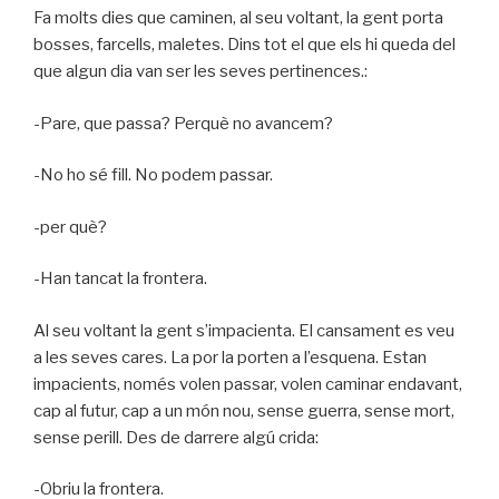
Fa molts dies que caminen, al seu voltant, la gent porta
bosses, farcells, maletes. Dins tot el que els hi queda del
que algun dia van ser les seves pertinences.:
-Pare, que passa? Perquè no avancem?
-No ho sé fill. No podem passar.
-per què?
-Han tancat la frontera.
Al seu voltant la gent s’impacienta. El cansament es veu
a les seves cares. La por la porten a l’esquena. Estan
impacients, només volen passar, volen caminar endavant,
cap al futur, cap a un món nou, sense guerra, sense mort,
sense perill. Des de darrere algú crida:
-Obriu la frontera.