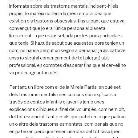
informats sobre els trastorns mentals, incloent-hi els
propis. Jo mateix no tenia la més remota idea que
existien els trastorns obsessius, fins al punt que estava
convençut que jo era l’única persona al planeta –
literalment – que era assetjada per les pors particulars
que tenia. Si hagués sabut que aquestes pors tenien un
nom, no hauria perdut un segon a demanar, ja als catorze
anys (o sigui al començament de tot plegat) ajut
professional, en comptes d’esperar fins que el cervell no
va poder aguantar més.
Per tant, un llibre com el de la Mireia Parés, en què set
dels trastorns mentals més comuns són explicats a
través de contes infantils o juvenils (amb unes
explicacions clíniques al final del volum) és, com hem dit,
del tot essencial. Tant per als que pateixen o que patiran
un o altre dels trastorns esmentats, com per als que no
en pateixen però que tenen una idea del tot falsa (per