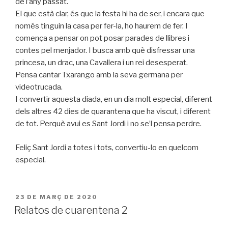
de l’any passat.
El que està clar, és que la festa hi ha de ser, i encara que
només tinguin la casa per fer-la, ho haurem de fer. I
comença a pensar on pot posar parades de llibres i
contes pel menjador. I busca amb què disfressar una
princesa, un drac, una Cavallera i un rei desesperat.
Pensa cantar Txarango amb la seva germana per
videotrucada.
I convertir aquesta diada, en un dia molt especial, diferent
dels altres 42 dies de quarantena que ha viscut, i diferent
de tot. Perquè avui es Sant Jordi i no se’l pensa perdre.
Feliç Sant Jordi a totes i tots, convertiu-lo en quelcom
especial.
PUBLICAT
23 DE MARÇ DE 2020
A
Relatos de cuarentena 2