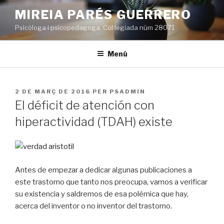
Vés
MIREIA PARÉS GUERRERO
al
Psicòloga i psicopedagoga. Col·legiada núm 28071
contingut
Menú
PUBLICAT
2 DE MARÇ DE 2016
PER
PSADMIN
A
El déficit de atención con
hiperactividad (TDAH) existe
Antes de empezar a dedicar algunas publicaciones a
este trastorno que tanto nos preocupa, vamos a verificar
su existencia y saldremos de esa polémica que hay,
acerca del inventor o no inventor del trastorno.