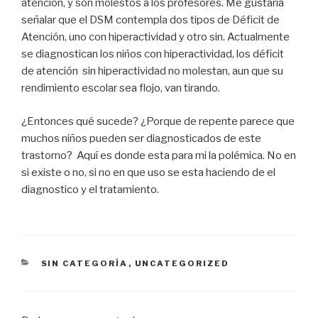
atención, y son molestos a los profesores. Me gustaría
señalar que el DSM contempla dos tipos de Déficit de
Atención, uno con hiperactividad y otro sin. Actualmente
se diagnostican los niños con hiperactividad, los déficit
de atención sin hiperactividad no molestan, aun que su
rendimiento escolar sea flojo, van tirando.
¿Entonces qué sucede? ¿Porque de repente parece que
muchos niños pueden ser diagnosticados de este
trastorno? Aquí es donde esta para mi la polémica. No en
si existe o no, si no en que uso se esta haciendo de el
diagnostico y el tratamiento.
CATEGORIES
SIN CATEGORÍA
,
UNCATEGORIZED