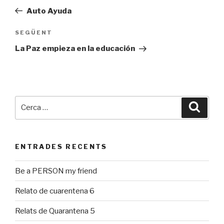
d'entrades
prèvia
Auto Ayuda
SEGÜENT
Entrada
següent
La Paz empieza en la educación
Cerca:
Cerca
ENTRADES RECENTS
Be a PERSON my friend
Relato de cuarentena 6
Relats de Quarantena 5