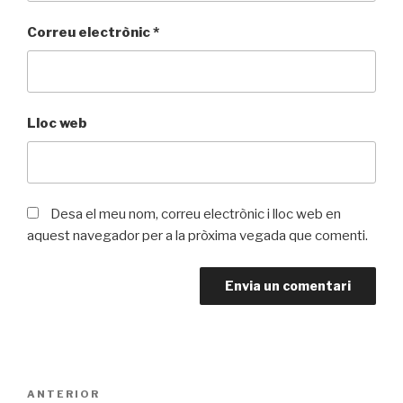
Correu electrònic
*
Lloc web
Desa el meu nom, correu electrònic i lloc web en
aquest navegador per a la pròxima vegada que comenti.
Navegació
ANTERIOR
Entrada