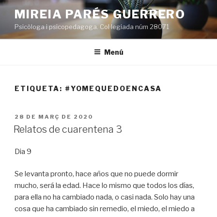
Vés
MIREIA PARÉS GUERRERO
al
Psicòloga i psicopedagoga. Col·legiada núm 28071
contingut
Menú
ETIQUETA:
#YOMEQUEDOENCASA
PUBLICAT
28 DE MARÇ DE 2020
A
Relatos de cuarentena 3
Dia 9
Se levanta pronto, hace años que no puede dormir
mucho, será la edad. Hace lo mismo que todos los días,
para ella no ha cambiado nada, o casi nada. Solo hay una
cosa que ha cambiado sin remedio, el miedo, el miedo a