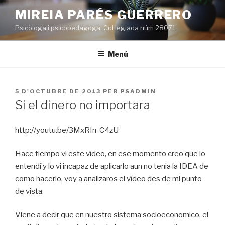
Vés
MIREIA PARÉS GUERRERO
al
Psicòloga i psicopedagoga. Col·legiada núm 28071
contingut
Menú
PUBLICAT
5 D'OCTUBRE DE 2013
PER
PSADMIN
A
Si el dinero no importara
http://youtu.be/3MxRIn-C4zU
Hace tiempo vi este vídeo, en ese momento creo que lo
entendí y lo vi incapaz de aplicarlo aun no tenia la IDEA de
como hacerlo, voy a analizaros el vídeo des de mi punto
de vista.
Viene a decir que en nuestro sistema socioeconomico, el