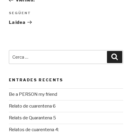
Viernes!
SEGÜENT
Entrada
següent
La idea
Cerca:
Cerca
ENTRADES RECENTS
Be a PERSON my friend
Relato de cuarentena 6
Relats de Quarantena 5
Relatos de cuarentena 4: