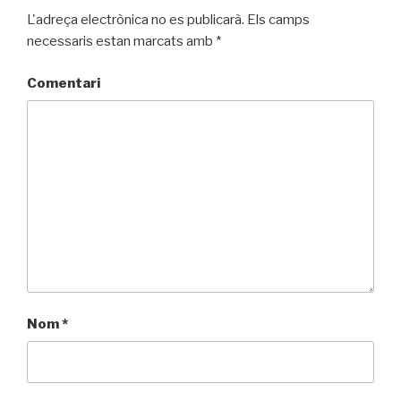
L'adreça electrònica no es publicarà.
Els camps
necessaris estan marcats amb
*
Comentari
Nom
*