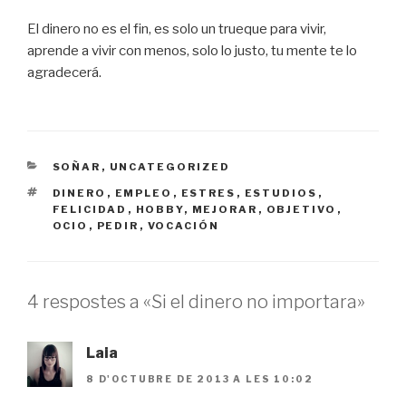
El dinero no es el fin, es solo un trueque para vivir,
aprende a vivir con menos, solo lo justo, tu mente te lo
agradecerá.
CATEGORIES
SOÑAR
,
UNCATEGORIZED
ETIQUETES
DINERO
,
EMPLEO
,
ESTRES
,
ESTUDIOS
,
FELICIDAD
,
HOBBY
,
MEJORAR
,
OBJETIVO
,
OCIO
,
PEDIR
,
VOCACIÓN
4 respostes a «Si el dinero no importara»
Laia
8 D'OCTUBRE DE 2013 A LES 10:02