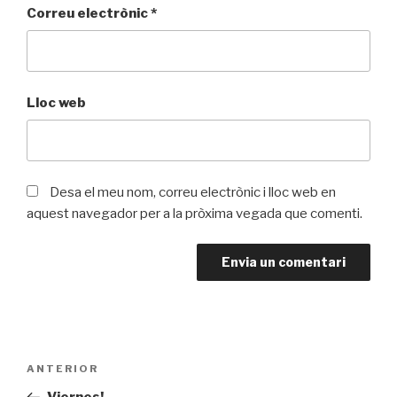
Correu electrònic
*
Lloc web
Desa el meu nom, correu electrònic i lloc web en
aquest navegador per a la pròxima vegada que comenti.
Navegació
ANTERIOR
Entrada
d'entrades
prèvia