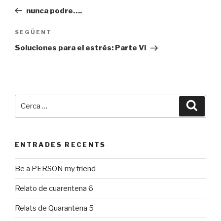
d'entrades
prèvia
nunca podre….
SEGÜENT
Entrada
següent
Soluciones para el estrés: Parte VI
Cerca:
Cerca
ENTRADES RECENTS
Be a PERSON my friend
Relato de cuarentena 6
Relats de Quarantena 5