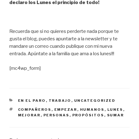
declaro los Lunes el principio de todo!
Recuerda que si no quieres perderte nada porque te
gusta el blog, puedes apuntarte a la newsletter y te
mandare un correo cuando publique con mi nueva
entrada. Apúntate a la familia que ama a los lunes!!!
[mc4wp_form]
CATEGORIES
EN EL PARO
,
TRABAJO
,
UNCATEGORIZED
ETIQUETES
COMPAÑEROS
,
EMPEZAR
,
HUMANOS
,
LUNES
,
MEJORAR
,
PERSONAS
,
PROPÓSITOS
,
SUMAR