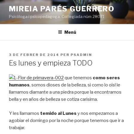
Vés
MIREIA PARÉS GUERRERO
al
Psicòloga i psicopedagoga. Col·legiada núm 28071
contingut
Menú
PUBLICAT
3 DE FEBRER DE 2014
PER
PSADMIN
A
Es lunes y empieza TODO
que tenemos
como seres
humanos
, somos dioses de la belleza, si como lo oís! le
llamamos diamante a una piedra porque la encontramos
bella y en años de belleza se cotiza carisima.
Y les llamamos
temido al Lunes
y nos empezamos a
agobiar el domingo por la noche porque tenemos que ir a
trabajar.