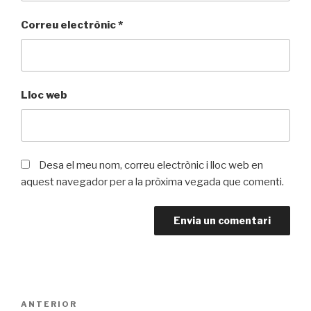
Correu electrònic
*
Lloc web
Desa el meu nom, correu electrònic i lloc web en
aquest navegador per a la pròxima vegada que comenti.
Navegació
ANTERIOR
Entrada