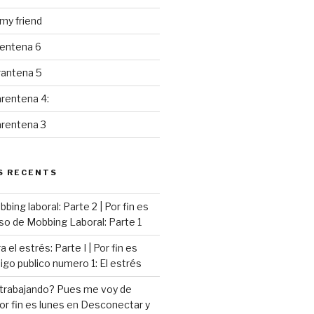
y friend
rentena 6
rantena 5
rentena 4:
arentena 3
S RECENTS
ing laboral: Parte 2 | Por fin es
so de Mobbing Laboral: Parte 1
 el estrés: Parte I | Por fin es
go publico numero 1: El estrés
 trabajando? Pues me voy de
or fin es lunes
en
Desconectar y