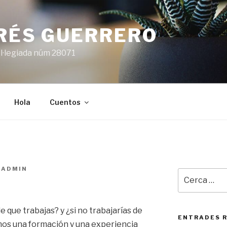
ARÉS GUERRERO
l·legiada núm 28071
Hola
Cuentos
SADMIN
Cerca:
que trabajas? y ¿si no trabajarías de
ENTRADES 
mos una formación y una experiencia