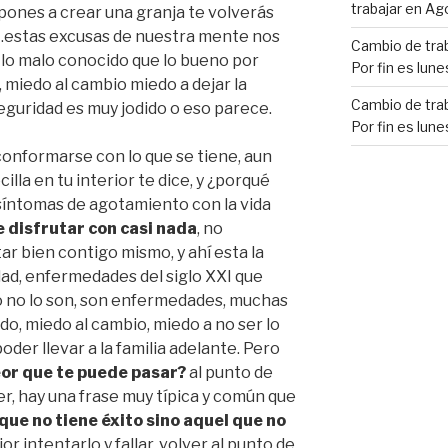
trabajar en Ag
 pones a crear una granja te volverás
,…estas excusas de nuestra mente nos
Cambio de trab
 lo malo conocido que lo bueno por
Por fin es lune
, miedo al cambio miedo a dejar la
Cambio de trab
seguridad es muy jodido o eso parece.
Por fin es lune
onformarse con lo que se tiene, aun
lla en tu interior te dice, y ¿porqué
síntomas de agotamiento con la vida
e disfrutar con casi nada
, no
r bien contigo mismo, y ahí esta la
dad, enfermedades del siglo XXI que
 no lo son, son enfermedades, muchas
do, miedo al cambio, miedo a no ser lo
oder llevar a la familia adelante. Pero
eor que te puede pasar?
al punto de
r, hay una frase muy típica y común que
que no tiene éxito sino aquel que no
r intentarlo y fallar, volver al punto de