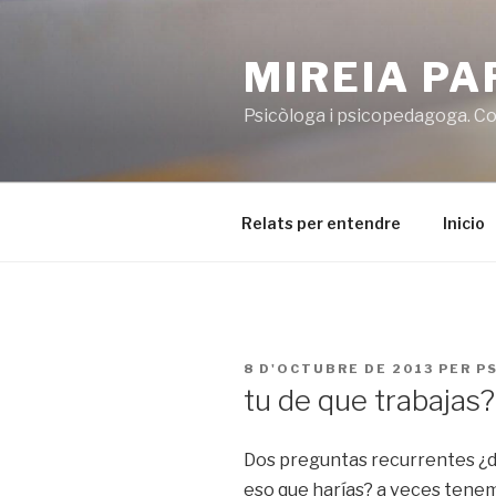
Vés
al
MIREIA P
contingut
Psicòloga i psicopedagoga. Co
Relats per entendre
Inicio
PUBLICAT
8 D'OCTUBRE DE 2013
PER
P
A
tu de que trabajas?
Dos preguntas recurrentes ¿de 
eso que harías? a veces tene