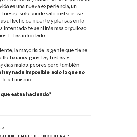
la vida es una nueva experiencia, un
 riesgo solo puede salir mal si no se
as al lecho de muerte y piensas en lo
 has intentado te sentirás mas orgulloso
os lo has intentado.
iente, la mayoría de la gente que tiene
ello,
lo consigue
, hay trabas, y
y días malos, peores pero también
o hay nada imposible
,
solo lo que no
elo a ti mismo:
lo que estas haciendo?
ED
CULUM
,
EMPLEO
,
ENCONTRAR