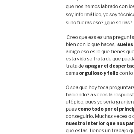
que nos hemos labrado con los
soy informático, yo soy técnic
si no fueras eso? ¿que serias?
Creo que esa es una pregunta
bien con lo que haces,
sueles
amigo eso es lo que tienes que
esta vida se trata de que pue
trata de
apagar el despertad
cama
orgulloso y feliz
con lo
O sea que hoy toca preguntarse
haciendo? a veces la respues
utópico, pues yo seria granje
pues
como todo por el princi
conseguirlo. Muchas veces o 
nuestro interior que nos pa
que estas, tienes un trabajo q