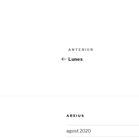
Navegació
ANTERIOR
Entrada
d'entrades
prèvia
Lunes
ARXIUS
agost 2020