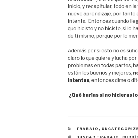
inicio, y recapitular, todo en 
nuevo aprendizaje, por tanto el
intenta. Entonces cuando lleg
que hiciste y no hiciste, si lo
de ti mismo, porque por lo men
Además por si esto no es sufic
claro lo que quiere y lucha por 
problemas en todas partes, ha
están los buenos y mejores,
n
intentas
, entonces dime o dít
¿Qué harías si no hicieras 
CATEGORIES
TRABAJO
,
UNCATEGORIZ
ETIQUETES
BUSCAR TRABAJO
,
CURRÍ