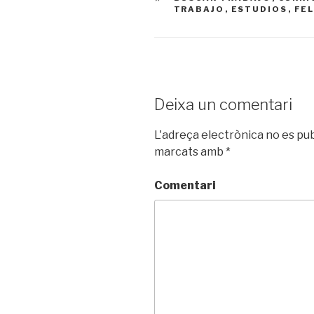
TRABAJO
,
ESTUDIOS
,
FEL
Deixa un comentari
L'adreça electrònica no es pub
marcats amb
*
Comentari