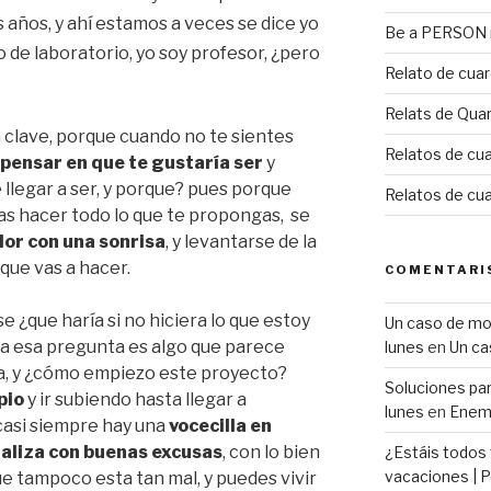
 años, y ahí estamos a veces se dice yo
Be a PERSON m
o de laboratorio, yo soy profesor, ¿pero
Relato de cua
Relats de Qua
 clave, porque cuando no te sientes
Relatos de cua
 pensar en que te gustaría ser
y
 llegar a ser, y porque? pues porque
Relatos de cu
das hacer todo lo que te propongas, se
or con una sonrisa
, y levantarse de la
 que vas a hacer.
COMENTARI
 ¿que haría si no hiciera lo que estoy
Un caso de mobb
ta esa pregunta es algo que parece
lunes
en
Un ca
ra, y ¿cómo empiezo este proyecto?
Soluciones para
pio
y ir subiendo hasta llegar a
lunes
en
Enemi
casi siempre hay una
vocecilla en
raliza con buenas excusas
, con lo bien
¿Estáis todos
vacaciones | P
ue tampoco esta tan mal, y puedes vivir