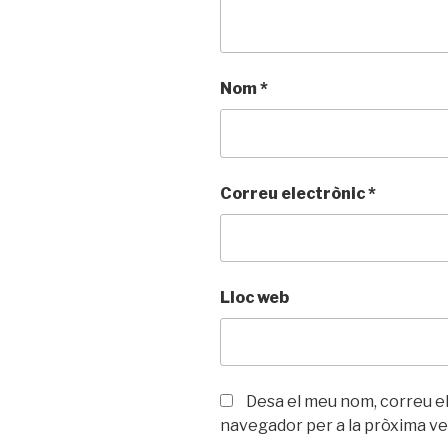
Nom
*
Correu electrònic
*
Lloc web
Desa el meu nom, correu el
navegador per a la pròxima v