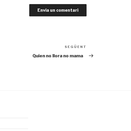
SEGÜENT
Entrada
següent
Quien no llora no mama