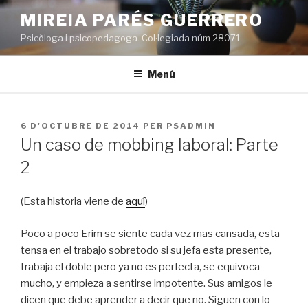
Vés
MIREIA PARÉS GUERRERO
al
Psicòloga i psicopedagoga. Col·legiada núm 28071
contingut
Menú
PUBLICAT
6 D'OCTUBRE DE 2014
PER
PSADMIN
A
Un caso de mobbing laboral: Parte
2
(Esta historia viene de
aquí
)
Poco a poco Erim se siente cada vez mas cansada, esta
tensa en el trabajo sobretodo si su jefa esta presente,
trabaja el doble pero ya no es perfecta, se equivoca
mucho, y empieza a sentirse impotente. Sus amigos le
dicen que debe aprender a decir que no. Siguen con lo