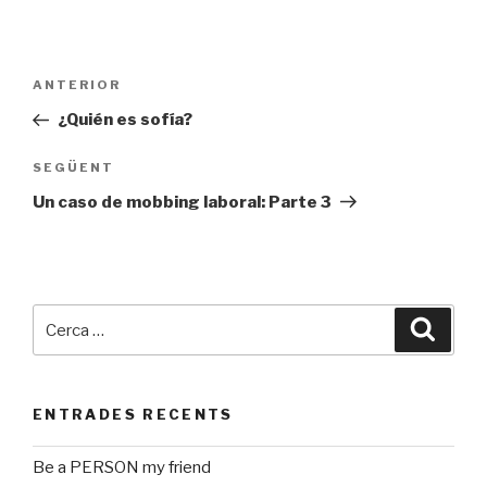
Navegació
ANTERIOR
Entrada
d'entrades
prèvia
¿Quién es sofía?
SEGÜENT
Entrada
següent
Un caso de mobbing laboral: Parte 3
Cerca:
Cerca
ENTRADES RECENTS
Be a PERSON my friend