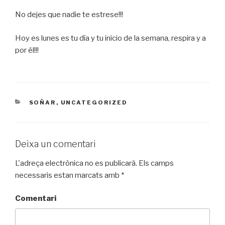
No dejes que nadie te estrese!!!
Hoy es lunes es tu día y tu inicio de la semana, respira y a
por él!!!
CATEGORIES
SOÑAR
,
UNCATEGORIZED
Deixa un comentari
L'adreça electrònica no es publicarà.
Els camps
necessaris estan marcats amb
*
Comentari