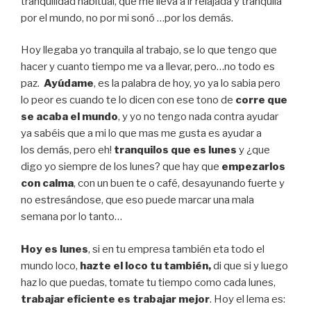
tranquilidad habitual, que me lleva a ir relajada y tranquila
por el mundo, no por mi sonó …por los demás.
Hoy llegaba yo tranquila al trabajo, se lo que tengo que
hacer y cuanto tiempo me va a llevar, pero…no todo es
paz.
Ayúdame
, es la palabra de hoy, yo ya lo sabia pero
lo peor es cuando te lo dicen con ese tono de
corre que
se acaba el mundo
, y yo no tengo nada contra ayudar
ya sabéis que a mi lo que mas me gusta es ayudar a
los demás, pero eh!
tranquilos que es lunes
y ¿que
digo yo siempre de los lunes? que hay que
empezarlos
con calma
, con un buen te o café, desayunando fuerte y
no estresándose, que eso puede marcar una mala
semana por lo tanto…
Hoy es lunes
, si en tu empresa también eta todo el
mundo loco,
hazte el loco tu también,
di que si y luego
haz lo que puedas, tomate tu tiempo como cada lunes,
trabajar eficiente es trabajar mejor
. Hoy el lema es: