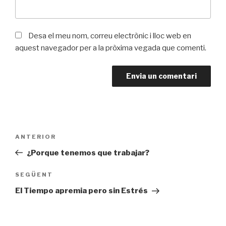
Desa el meu nom, correu electrònic i lloc web en
aquest navegador per a la pròxima vegada que comenti.
Navegació
ANTERIOR
Entrada
d'entrades
prèvia
¿Porque tenemos que trabajar?
SEGÜENT
Entrada
següent
El Tiempo apremia pero sin Estrés