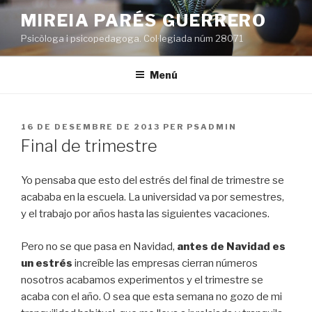
Vés
MIREIA PARÉS GUERRERO
al
Psicòloga i psicopedagoga. Col·legiada núm 28071
contingut
Menú
PUBLICAT
16 DE DESEMBRE DE 2013
PER
PSADMIN
A
Final de trimestre
Yo pensaba que esto del estrés del final de trimestre se
acababa en la escuela. La universidad va por semestres,
y el trabajo por años hasta las siguientes vacaciones.
Pero no se que pasa en Navidad,
antes de Navidad es
un estrés
increíble las empresas cierran números
nosotros acabamos experimentos y el trimestre se
acaba con el año. O sea que esta semana no gozo de mi