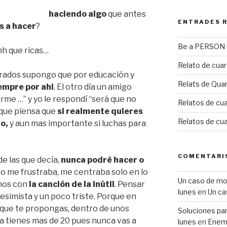
haciendo algo
que antes
ENTRADES 
s a hacer
?
Be a PERSON m
 que ricas…
Relato de cua
rados supongo que por educación y
Relats de Qua
empre por ahi
. El otro día un amigo
me …” y yo le respondí “será que no
Relatos de cua
s que piensa que
si realmente quieres
Relatos de cu
o,
y aun mas importante si luchas para
COMENTARI
de las que decía,
nunca podré hacer o
eso me frustraba, me centraba solo en lo
Un caso de mobb
mos con
la canción de la inútil
. Pensar
lunes
en
Un ca
esimista y un poco triste. Porque en
 que te propongas, dentro de unos
Soluciones para
y ya tienes mas de 20 pues nunca vas a
lunes
en
Enemi