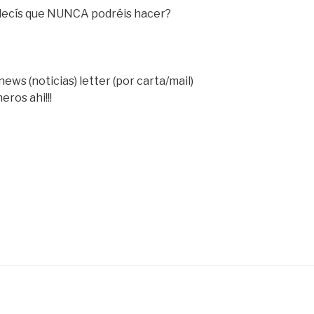
 decís que NUNCA podréis hacer?
ews (noticias) letter (por carta/mail)
ros ahi!!!