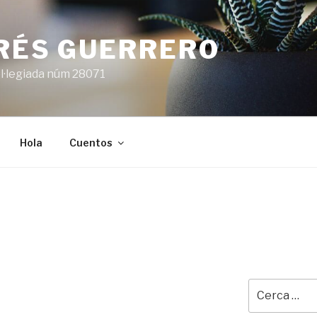
ARÉS GUERRERO
l·legiada núm 28071
Hola
Cuentos
Cerca: