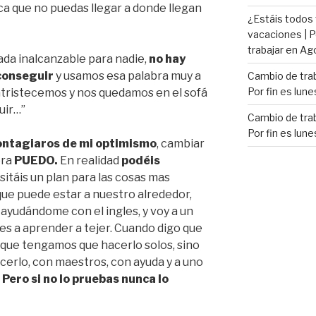
ca que no puedas llegar a donde llegan
¿Estáis todos
vacaciones | P
trabajar en Ag
ada inalcanzable para nadie,
no hay
conseguir
y usamos esa palabra muy a
Cambio de trab
Por fin es lune
ntristecemos y nos quedamos en el sofá
uir…”
Cambio de trab
Por fin es lune
ontagiaros de mi optimismo
, cambiar
bra
PUEDO.
En realidad
podéis
itáis un plan para las cosas mas
ue puede estar a nuestro alrededor,
 ayudándome con el ingles, y voy a un
es a aprender a tejer. Cuando digo que
que tengamos que hacerlo solos, sino
rlo, con maestros, con ayuda y a uno
.
Pero si no lo pruebas nunca lo