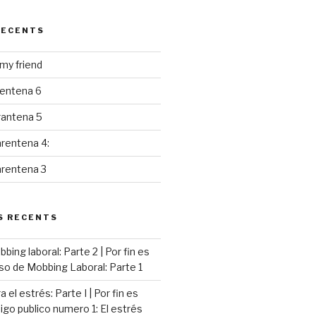
RECENTS
y friend
rentena 6
rantena 5
rentena 4:
arentena 3
S RECENTS
ing laboral: Parte 2 | Por fin es
so de Mobbing Laboral: Parte 1
 el estrés: Parte I | Por fin es
go publico numero 1: El estrés