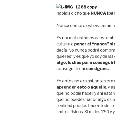
habíais dicho que
NUNCA ibai
Nunca comeré ostras…mmmmh
Es normal, estamos acostumb
cultura a
poner el “nunca” si
decía “yo nunca podré comprar
quieres” y es que yo soy de la
algo, luchas para conseguirl
conseguirlo,
lo consigues.
Yo antes no era así, antes era 
aprender esto o aquello
, y 
que no podía hacer y ahí esta
que no puedes hacer algo es p
realidad puedes hacer todo lo
limites fisicos. Si mides 1’50 