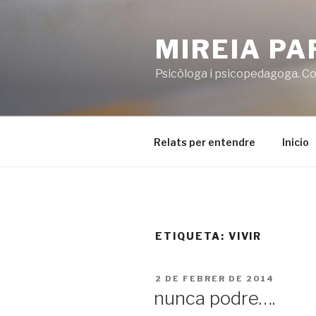
Vés
al
MIREIA P
contingut
Psicòloga i psicopedagoga. Co
Relats per entendre
Inicio
ETIQUETA:
VIVIR
PUBLICAT
2 DE FEBRER DE 2014
A
nunca podre….