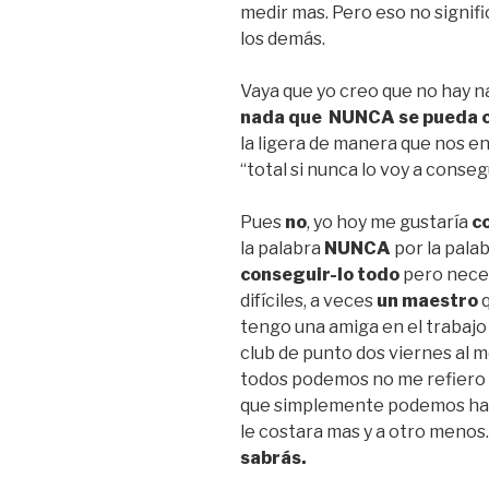
medir mas. Pero eso no signifi
los demás.
Vaya que yo creo que no hay n
nada que NUNCA se pueda 
la ligera de manera que nos e
“total si nunca lo voy a conseg
Pues
no
, yo hoy me gustaría
c
la palabra
NUNCA
por la pala
conseguir-lo
todo
pero neces
difíciles, a veces
un maestro
q
tengo una amiga en el trabajo
club de punto dos viernes al m
todos podemos no me refiero 
que simplemente podemos hace
le costara mas y a otro menos
sabrás.