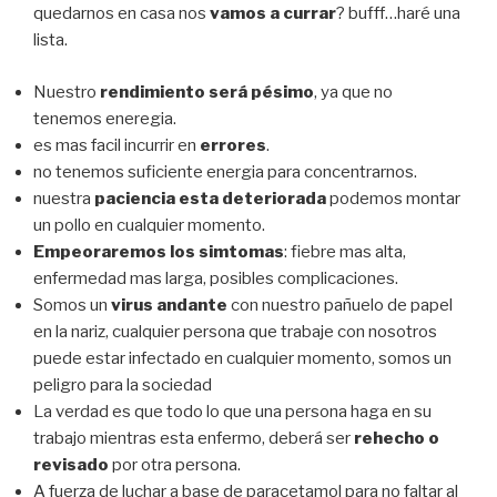
quedarnos en casa nos
vamos a currar
? bufff…haré una
lista.
Nuestro
rendimiento será pésimo
, ya que no
tenemos eneregia.
es mas facil incurrir en
errores
.
no tenemos suficiente energia para concentrarnos.
nuestra
paciencia esta deteriorada
podemos montar
un pollo en cualquier momento.
Empeoraremos los simtomas
: fiebre mas alta,
enfermedad mas larga, posibles complicaciones.
Somos un
virus andante
con nuestro pañuelo de papel
en la nariz, cualquier persona que trabaje con nosotros
puede estar infectado en cualquier momento, somos un
peligro para la sociedad
La verdad es que todo lo que una persona haga en su
trabajo mientras esta enfermo, deberá ser
rehecho o
revisado
por otra persona.
A fuerza de luchar a base de paracetamol para no faltar al