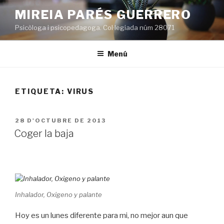
Vés
MIREIA PARÉS GUERRERO
al
Psicòloga i psicopedagoga. Col·legiada núm 28071
contingut
Menú
ETIQUETA:
VIRUS
PUBLICAT
28 D'OCTUBRE DE 2013
A
Coger la baja
Inhalador, Oxigeno y palante
Hoy es un lunes diferente para mi, no mejor aun que