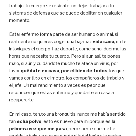
trabajo, tu cuerpo se resiente, no dejas trabajar a tu
sistema de defensa que se puede debilitar en cualquier
momento.
Estar enfermo forma parte de ser humano o animal, si
realmente no quieres coger una baja haz
vida sana
, no te
intoxiques el cuerpo, haz deporte, come sano, duerme las
horas que necesite tu cuerpo. Pero si aun así, te pones
malo, si aún y cuidándote mucho te ataca un virus, por
favor
quédate en casa
,
por el bien de todos
, los que
vamos contigo en el metro, los compañeros de trabajo y
el jefe. Un mal rendimiento a veces es peor que
reconocer que estas enfermo y quedarte en casa a
recuperarte.
En mi caso, tengo una bronquitis, nunca me había sentido
tan
echa polvo
, esto es nuevo para mi porque es
la
primera vez que me pasa
, pero suerte que me he
cogido la baja, ya que no puedo ni ir del baño a la cocina