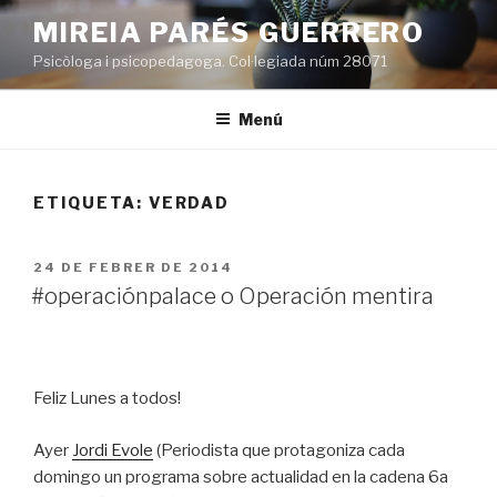
Vés
MIREIA PARÉS GUERRERO
al
Psicòloga i psicopedagoga. Col·legiada núm 28071
contingut
Menú
ETIQUETA:
VERDAD
PUBLICAT
24 DE FEBRER DE 2014
A
#operaciónpalace o Operación mentira
Feliz Lunes a todos!
Ayer
Jordi Evole
(Periodista que protagoniza cada
domingo un programa sobre actualidad en la cadena 6a