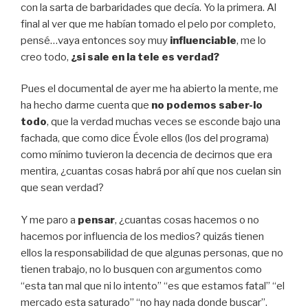
con la sarta de barbaridades que decía. Yo la primera. Al
final al ver que me habían tomado el pelo por completo,
pensé…vaya entonces soy muy
influenciable
, me lo
creo todo,
¿si sale en la tele es verdad?
Pues el documental de ayer me ha abierto la mente, me
ha hecho darme cuenta que
no podemos saber-lo
todo
, que la verdad muchas veces se esconde bajo una
fachada, que como dice Évole ellos (los del programa)
como mínimo tuvieron la decencia de decirnos que era
mentira, ¿cuantas cosas habrá por ahí que nos cuelan sin
que sean verdad?
Y me paro a
pensar
, ¿cuantas cosas hacemos o no
hacemos por influencia de los medios? quizás tienen
ellos la responsabilidad de que algunas personas,
que no
tienen trabajo, no lo busquen con argumentos como
“esta tan mal que ni lo intento” “es que estamos fatal” “el
mercado esta saturado” “no hay nada donde buscar”.