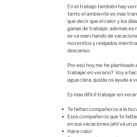
En el trabajo también hay vent
tanto el ambiente es mas tran
que decir que el calor y los d
ganas de trabajar, ademas es 
se va marchando de vacacione
morenitos y relajados mientras
descanso.
Por eso hoy me he planteado es
trabajar en verano? Voy a hace
agua clara, quizás os ayude a 
Es mas difícil trabajar en ver
Te faltan compañeros a la hor
Esos compañeros que te falta
en sus vacaciones (ahí va un p
Hace calor