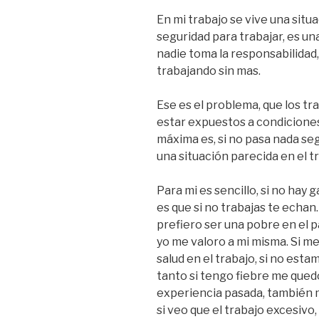
En mi trabajo se vive una situ
seguridad para trabajar, es un
nadie toma la responsabilidad,
trabajando sin mas.
Ese es el problema, que los t
estar expuestos a condiciones
máxima es, si no pasa nada se
una situación parecida en el 
Para mi es sencillo, si no hay g
es que si no trabajas te echan. 
prefiero ser una pobre en el 
yo me valoro a mi misma. Si m
salud en el trabajo, si no est
tanto si tengo fiebre me que
experiencia pasada, también 
si veo que el trabajo excesivo,