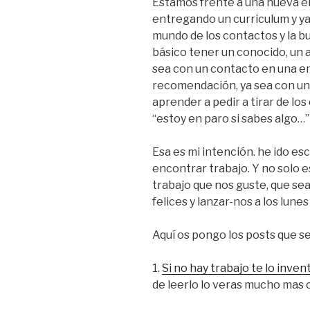
Estamos frente a una nueva e
entregando un curriculum y ya
mundo de los contactos y la b
básico tener un conocido, un 
sea con un contacto en una em
recomendación, ya sea con un 
aprender a pedir a tirar de lo
“estoy en paro si sabes algo…”
Esa es mi intención. he ido e
encontrar trabajo. Y no solo e
trabajo que nos guste, que se
felices y lanzar-nos a los lune
Aquí os pongo los posts que s
1.
Si no hay trabajo te lo inven
de leerlo lo veras mucho mas c