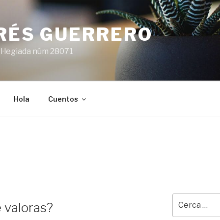
ARÉS GUERRERO
l·legiada núm 28071
Hola
Cuentos
Cerca:
e valoras?