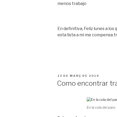
menos trabajo
En definitiva, Feliz lunes a l
esta lista a mi me compensa t
PUBLICAT
13 DE MARÇ DE 2014
A
Como encontrar tr
En la cola del paro