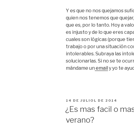
Y es que no nos quejamos sufi
quien nos tenemos que quejar
que es, por lo tanto. Hoy a val
es injusto y de lo que eres cap
cuales son lógicas (porque tie
trabajo o por una situación c
intolerables. Subraya las into
solucionarlas. Si no se te ocu
mándame un
email
y yo te ayu
PUBLICAT
14 DE JULIOL DE 2014
A
¿Es mas facil o mas 
verano?