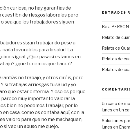
ación curiosa, no hay garantías de
ENTRADES 
a cuestión de riesgos laborales pero
 o sea que los trabajadores siguen
Be a PERSON m
Relato de cua
rabajadores sigan trabajando pese a
Relats de Qua
 nada favorables para la salud. La
guimos igual. ¿Que pasa si estamos en
Relatos de cua
trabajo? ¿que tenemos que hacer?
Relatos de cu
arantías no trabajo, y otros diréis, pero
Y si trabajas arriesgas tu salud y yo
COMENTARI
paro que estar enferma. Y eso es porque
e parece muy importante valorar la
Un caso de mobb
amos bien no podemos trabajar, por lo
lunes
en
Un ca
do en casa, como os contaba
aquí
, con la
me valoro para que no me machaquen,
Soluciones para
 o si veo un abuso me quejo.
lunes
en
Enemi