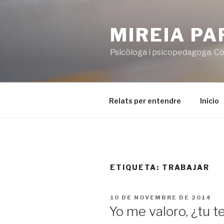
Vés
al
MIREIA P
contingut
Psicòloga i psicopedagoga. Co
Relats per entendre
Inicio
ETIQUETA:
TRABAJAR
PUBLICAT
10 DE NOVEMBRE DE 2014
A
Yo me valoro, ¿tu t