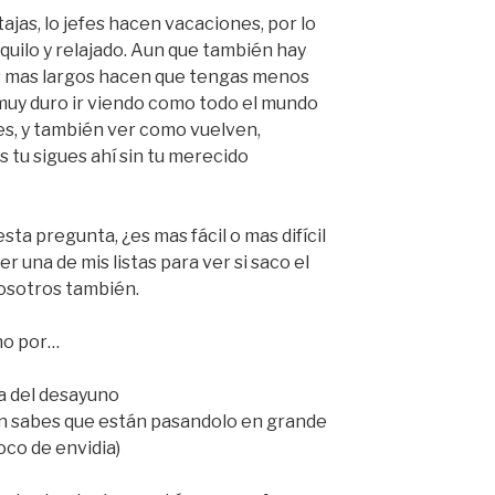
ajas, lo jefes hacen vacaciones, por lo
quilo y relajado. Aun que también hay
ías mas largos hacen que tengas menos
muy duro ir viendo como todo el mundo
s, y también ver como vuelven,
 tu sigues ahí sin tu merecido
ta pregunta, ¿es mas fácil o mas difícil
r una de mis listas para ver si saco el
vosotros también.
ano por…
a del desayuno
n sabes que están pasandolo en grande
oco de envidia)