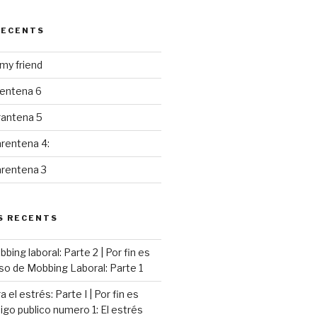
RECENTS
y friend
rentena 6
rantena 5
rentena 4:
arentena 3
S RECENTS
ing laboral: Parte 2 | Por fin es
so de Mobbing Laboral: Parte 1
 el estrés: Parte I | Por fin es
go publico numero 1: El estrés