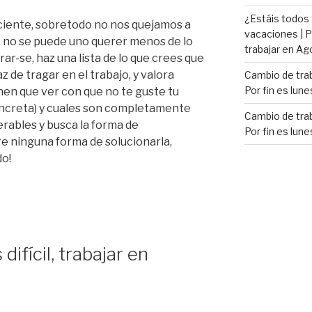
¿Estáis todos
ciente, sobretodo no nos quejamos a
vacaciones | P
, no se puede uno querer menos de lo
trabajar en Ag
orar-se, haz una lista de lo que crees que
az de tragar en el trabajo, y valora
Cambio de trab
Por fin es lune
nen que ver con que no te guste tu
oncreta) y cuales son completamente
Cambio de trab
lerables y busca la forma de
Por fin es lune
rre ninguna forma de solucionarla,
do!
difícil, trabajar en