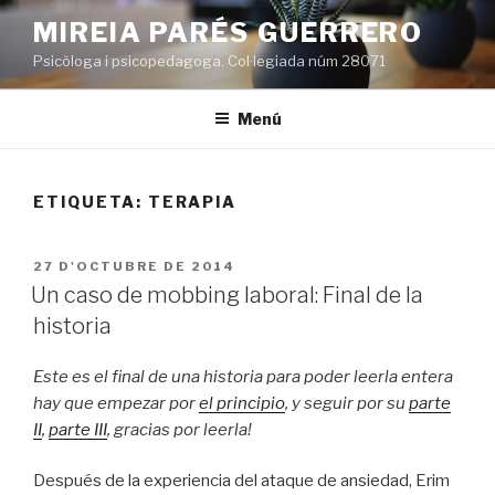
Vés
MIREIA PARÉS GUERRERO
al
Psicòloga i psicopedagoga. Col·legiada núm 28071
contingut
Menú
ETIQUETA:
TERAPIA
PUBLICAT
27 D'OCTUBRE DE 2014
A
Un caso de mobbing laboral: Final de la
historia
Este es el final de una historia para poder leerla entera
hay que empezar por
el principio
, y seguir por su
parte
II
,
parte III
, gracias por leerla!
Después de la experiencia del ataque de ansiedad, Erim