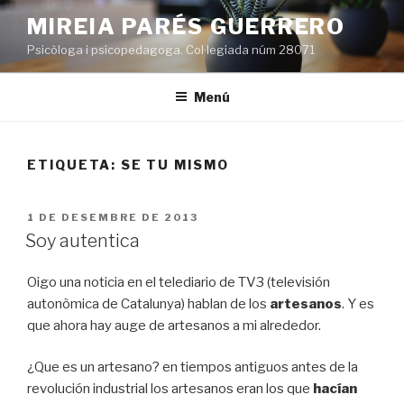
Vés
MIREIA PARÉS GUERRERO
al
Psicòloga i psicopedagoga. Col·legiada núm 28071
contingut
Menú
ETIQUETA:
SE TU MISMO
PUBLICAT
1 DE DESEMBRE DE 2013
A
Soy autentica
Oigo una noticia en el telediario de TV3 (televisión
autonòmica de Catalunya) hablan de los
artesanos
. Y es
que ahora hay auge de artesanos a mi alrededor.
¿Que es un artesano? en tiempos antiguos antes de la
revolución industrial los artesanos eran los que
hacían