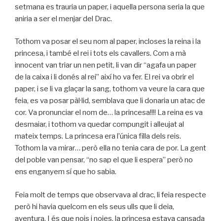
setmana es trauria un paper, i aquella persona seria la que
aniria a ser el menjar del Drac.
Tothom va posar el seu nom al paper, incloses la reina i la
princesa, i també el rei i tots els cavallers. Com a mà
innocent van triar un nen petit, li van dir “agafa un paper
de la caixa i li donés al rei” així ho va fer. El rei va obrir el
paper, i se li va glaçar la sang, tothom va veure la cara que
feia, es va posar pàl·lid, semblava que li donaria un atac de
cor. Va pronunciar el nom de… la princesa!!!! La reina es va
desmaiar, i tothom va quedar compungit i alleujat al
mateix temps. La princesa era l’única filla dels reis.
Tothom la va mirar… però ella no tenia cara de por. La gent
del poble van pensar, “no sap el que li espera” però no
ens enganyem sí que ho sabia.
Feia molt de temps que observava al drac, li feia respecte
però hi havia quelcom en els seus ulls que li deia,
aventura. I és que nois i noies, la princesa estava cansada