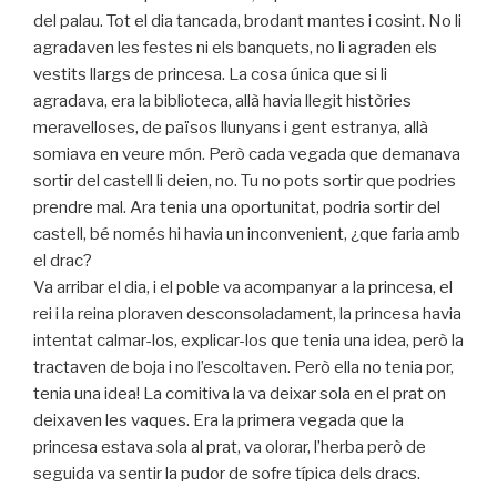
del palau. Tot el dia tancada, brodant mantes i cosint. No li
agradaven les festes ni els banquets, no li agraden els
vestits llargs de princesa. La cosa única que si li
agradava, era la biblioteca, allà havia llegit històries
meravelloses, de països llunyans i gent estranya, allà
somiava en veure món. Però cada vegada que demanava
sortir del castell li deien, no. Tu no pots sortir que podries
prendre mal. Ara tenia una oportunitat, podria sortir del
castell, bé només hi havia un inconvenient, ¿que faria amb
el drac?
Va arribar el dia, i el poble va acompanyar a la princesa, el
rei i la reina ploraven desconsoladament, la princesa havia
intentat calmar-los, explicar-los que tenia una idea, però la
tractaven de boja i no l’escoltaven. Però ella no tenia por,
tenia una idea! La comitiva la va deixar sola en el prat on
deixaven les vaques. Era la primera vegada que la
princesa estava sola al prat, va olorar, l’herba però de
seguida va sentir la pudor de sofre típica dels dracs.