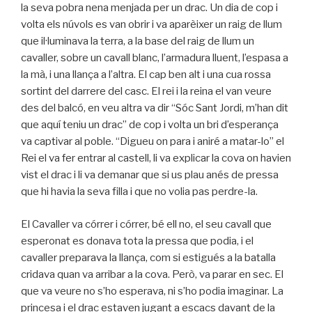
la seva pobra nena menjada per un drac. Un dia de cop i
volta els núvols es van obrir i va aparèixer un raig de llum
que il·luminava la terra, a la base del raig de llum un
cavaller, sobre un cavall blanc, l’armadura lluent, l’espasa a
la mà, i una llança a l’altra. El cap ben alt i una cua rossa
sortint del darrere del casc. El rei i la reina el van veure
des del balcó, en veu altra va dir “Sóc Sant Jordi, m’han dit
que aquí teniu un drac” de cop i volta un bri d’esperança
va captivar al poble. “Digueu on para i aniré a matar-lo” el
Rei el va fer entrar al castell, li va explicar la cova on havien
vist el drac i li va demanar que si us plau anés de pressa
que hi havia la seva filla i que no volia pas perdre-la.
El Cavaller va córrer i córrer, bé ell no, el seu cavall que
esperonat es donava tota la pressa que podia, i el
cavaller preparava la llança, com si estigués a la batalla
cridava quan va arribar a la cova. Però, va parar en sec. El
que va veure no s’ho esperava, ni s’ho podia imaginar. La
princesa i el drac estaven jugant a escacs davant de la