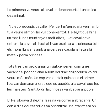
La princesa va veure al cavaller desconcertat i una mica
desanimat.
-No et preocupis cavaller. Per cert m’agradaria venir amb
tu a veure el món, ho vull conèixer tot. He llegit que hi ha
un mar, i unes muntanyes molt altes, …-el cavaller va
entrar a la cova, el drac i ell li van explicar a la princesa tots
els mons llunyans amb una cervesa casolana feta allà
mateix per la princesa.
Tots tres van programar un viatge, serien com unes
vacances, podrien anar a llom del drac així podrien volar i
veure més món. Un cop van decidir quin seria el primer
lloc van demanar al drac que es quedés a la cova i que fes
les maletes i Sant Jordi i la princesa van baixar al poble.
El Rei plorava d’alegria, la reina va córrer a abraçar-la. Un
cop a dins del castell es va organitzar una gran festa on