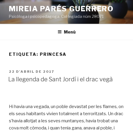
Vés
MIREIA PARÉS GUERRERO
al
Psicòloga i psicopedagoga. Col·legiada núm 28071
contingut
Menú
ETIQUETA:
PRINCESA
PUBLICAT
22 D'ABRIL DE 2017
A
La llegenda de Sant Jordí i el drac vegà
Hi havia una vegada, un poble devastat per les flames, on
els seus habitants vivien totalment a terroritzats. Un drac
s’havia allotjat a les seves muntanyes, havia trobat una
cova molt còmoda, i quan tenia gana, anava al poble, i