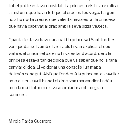
tot el poble estava convidat. La princesa els hi va explicar
la història, que havia fet que el drac es fes vegà. La gent
no s’ho podia creure, que valenta havia estat la princesa
que havia captivat al drac amb la seva pizza vegetal.
Quan la festa va haver acabat i la princesa i Sant Jordi es
van quedar sols amb els reis, els hi van explicar el seu
viatge, al principi el pare no hi va estar d’acord, però la
princesa estava tan decidida que va saber que no la faria
canviar d’idea. Li va donar uns consells i un mapa
del món conegut. Així que l’endemà la princesa, el cavaller
amb el seu cavall blanc i el drac, van marxar dient adéu
amb la mà i tothom els va acomiadar amb un gran
somriure.
Mireia Parés Guerrero