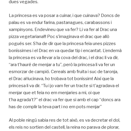
dues vegades.
La princesa es va posar a cuinar, i que cuinava? Doncs de
palau es va endur farina, pastanagues, carabassons i
xampinyons. Endevineu que va fer? Li va fer al Drac una
pizza vegetariana!!! Poc s’imaginava el drac que allò
pogués ser. S’ha de dir que la princesa feia unes pizzes
boníssimes i el Drac en va quedar tip i encantat. L’endemà
la princesa es va llevar a la cova del drac, i el drac li va dir,
“ara t’hauré de menjar a tu”, però la princesa li va fer un
esmorzar de campió. Cereals amb fruita i suc de taronja,
el Drac al·lucinava, ho trobava tot boníssim! Així que la
princesa li va dir. “Tu i jo vam fer un tracte si t’agradava el
menjar que et feia no em menjaries a mi, oi que
t’ha agrada’t?” el drac va fer que si amb el cap “doncs ara
has de complir la teva part i no em pots menjar”
Al poble ningú sabia res de tot això, es va decretar el dol,
els reis no sortien del castell, la reina no parava de plorar,