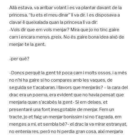
Allà estava, va arribar volant i es va plantar davant de la
princesa, “tu ets el meu dinar” li va dir. I es disposava a
clavar-li queixalada quan la princesa li va dir:
-Vols dir que em vols menjar? Mira que jo no tinc gaire
carn i encara menys greix. No és gaire bona idea això de
menjar-te la gent.
-per què?
-Doncs perquè la gent té poca carn i molts ossos, i a més
no n’hi ha gaire si ho compares amb les vaques, de
seguida se t’acabaran, i llavors que menjaràs? – la cara del
drac era un poema, era evident que no havia pensat que
menjaria quan s’acabés la gent- Si em deixes, et
presentaré una font inesgotable de menjar. Fem un
tracte, jo et faig un menjar boníssim i si no t’agrada, em
menges a mi, et sembla bé?- el drac la va mirar estranyat,
no entenia res, però no hi perdia gran cosa, així menjaria