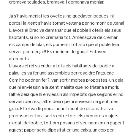
cremava teulades, bramava, i demanava menjar.
Ja s’havia menjat les ovelles, no quedaven baques, ni
porcs i la gent s’havia tornat vegana per no morir de gana!
Llavors el Drac va demanar que el poble li oferís els seus
habitants, si no ho cremaria tot. Amenaçava de cremar
els camps de blat, els pomers i tot allò que el poble feia
server per menjar!! Es moririen de gana!! Estaven
atemorits.
Llavors el rei va cridar a tots els habitants del poble a
palau, es va fer una assemblea per resoldre l’atzucac.
Com ho podrien fer?, van sortir moltes propostes, un deia
que hi enviessin a la gent malalta que no trigaria a morir,
l’altre deia que hi enviessin als impedits que segons ell no
servien per res, l’altre deia que hi enviessin la gent més
gran. El rei va dir prou a aquell munt de disbarats, i va
proposar fer-ho a sorts entre tots els membres majors
d’edat, del poble, tothom posaria el seu nom en un paper, i
aquest paper seria dipositat en una caixa, un cop per