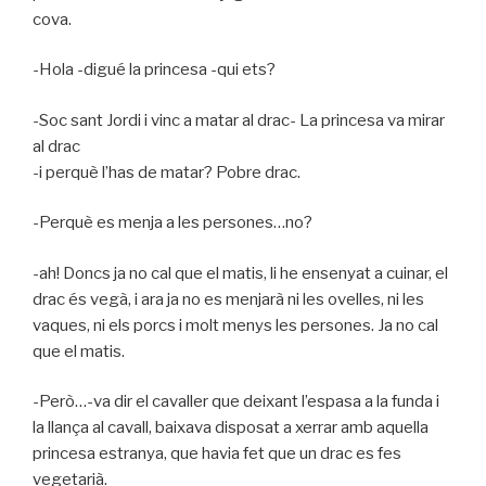
cova.
-Hola -digué la princesa -qui ets?
-Soc sant Jordi i vinc a matar al drac- La princesa va mirar
al drac
-i perquè l’has de matar? Pobre drac.
-Perquè es menja a les persones…no?
-ah! Doncs ja no cal que el matis, li he ensenyat a cuinar, el
drac és vegà, i ara ja no es menjarà ni les ovelles, ni les
vaques, ni els porcs i molt menys les persones. Ja no cal
que el matis.
-Però…-va dir el cavaller que deixant l’espasa a la funda i
la llança al cavall, baixava disposat a xerrar amb aquella
princesa estranya, que havia fet que un drac es fes
vegetarià.