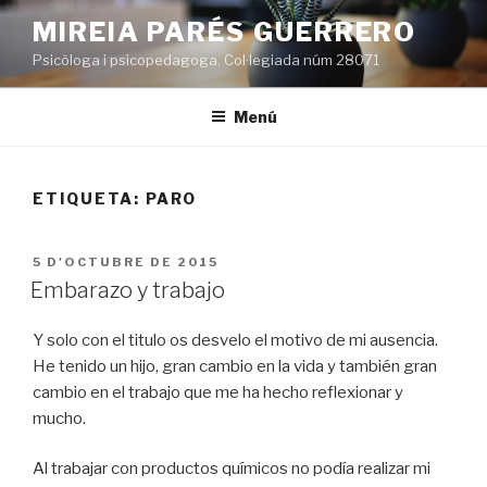
Vés
MIREIA PARÉS GUERRERO
al
Psicòloga i psicopedagoga. Col·legiada núm 28071
contingut
Menú
ETIQUETA:
PARO
PUBLICAT
5 D'OCTUBRE DE 2015
A
Embarazo y trabajo
Y solo con el titulo os desvelo el motivo de mi ausencia.
He tenido un hijo, gran cambio en la vida y también gran
cambio en el trabajo que me ha hecho reflexionar y
mucho.
Al trabajar con productos químicos no podía realizar mi