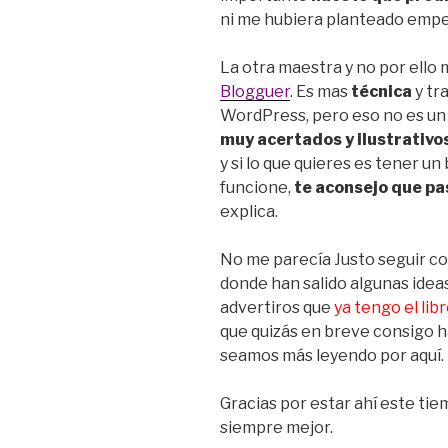
ni me hubiera planteado empez
La otra maestra y no por ell
Blogguer
.
Es mas
técnica
y tr
WordPress, pero eso no es u
muy acertados y ilustrativo
y si lo que quieres es tener un
funcione,
te aconsejo que pa
explica.
No me parecía Justo seguir co
donde han salido algunas ideas,
advertiros que
ya tengo el lib
que quizás en breve consigo 
seamos más leyendo por aquí.
Gracias por estar ahí este ti
siempre mejor.