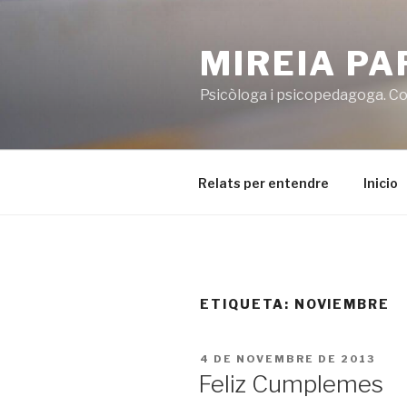
Vés
al
MIREIA P
contingut
Psicòloga i psicopedagoga. Co
Relats per entendre
Inicio
ETIQUETA:
NOVIEMBRE
PUBLICAT
4 DE NOVEMBRE DE 2013
A
Feliz Cumplemes