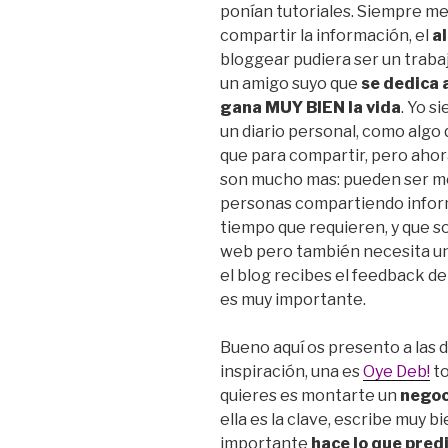
ponían tutoriales. Siempre m
compartir la información, el
al
bloggear pudiera ser un trabaj
un amigo suyo que
se dedica 
gana MUY BIEN la vida
. Yo 
un diario personal, como alg
que para compartir, pero ahor
son mucho mas: pueden ser modo
personas compartiendo inform
tiempo que requieren, y que s
web pero también necesita un 
el blog recibes el feedback de 
es muy importante.
Bueno aquí os presento a las 
inspiración, una es
Oye Deb!
to
quieres es montarte un
negoc
ella es la clave, escribe muy b
importante
hace lo que pred