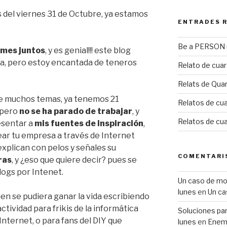
 del viernes 31 de Octubre, ya estamos
ENTRADES 
Be a PERSON m
 mes juntos
, y es genial!!! este blog
da, pero estoy encantada de teneros
Relato de cua
Relats de Qua
e muchos temas, ya tenemos 21
Relatos de cua
l pero
no se ha parado de trabajar
, y
Relatos de cu
esentar a
mis fuentes de inspiración
,
ear tu empresa a través de Internet
explican con pelos y señales su
COMENTARI
ras
, y ¿eso que quiere decir? pues se
logs por Intenet.
Un caso de mobb
lunes
en
Un ca
uien se pudiera ganar la vida escribiendo
ctividad para frikis de la informática
Soluciones para
nternet, o para fans del DIY que
lunes
en
Enemi