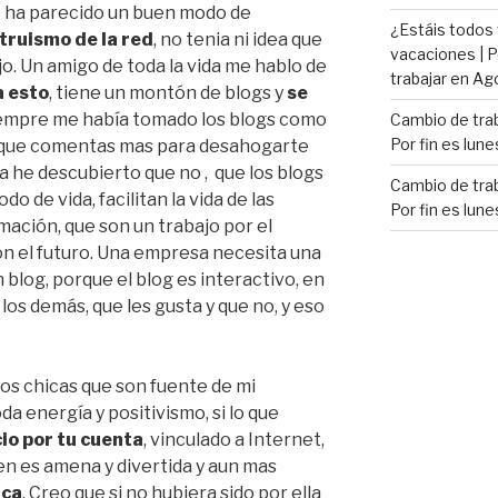
e ha parecido un buen modo de
¿Estáis todos
truismo de la red
, no tenia ni idea que
vacaciones | P
o. Un amigo de toda la vida me hablo de
trabajar en Ag
a esto
, tiene un montón de blogs y
se
siempre me había tomado los blogs como
Cambio de trab
Por fin es lune
o que comentas mas para desahogarte
a he descubierto que no , que los blogs
Cambio de trab
 de vida, facilitan la vida de las
Por fin es lune
ación, que son un trabajo por el
on el futuro. Una empresa necesita una
blog, porque el blog es interactivo, en
los demás, que les gusta y que no, y eso
dos chicas que son fuente de mi
da energía y positivismo, si lo que
io por tu cuenta
, vinculado a Internet,
ien es amena y divertida y aun mas
ica
. Creo que si no hubiera sido por ella