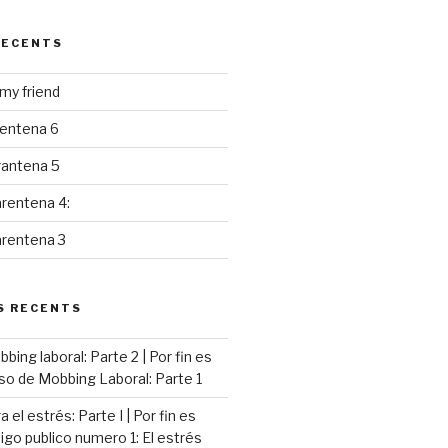
RECENTS
y friend
rentena 6
rantena 5
rentena 4:
arentena 3
S RECENTS
ing laboral: Parte 2 | Por fin es
so de Mobbing Laboral: Parte 1
 el estrés: Parte I | Por fin es
go publico numero 1: El estrés