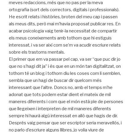
meves redaccions, més que no pas per la meva
ortografia (sort dels correctors, digitals i professionals).
He escrit relats i històries, broten del meu cap i passen
als meus dits, però mai m’havia proposat publicar res. En
acabar psicologia vaig tenir-la necessitat de compartir
els meus coneixements amb tothom que hi estiguis
interessat, i va ser així com se’m va acudir escriure relats
sobre els trastorns mentals.
El primer que em va passar pel cap, va ser “que puc dir jo
que no s’hagi dit ja” i és que en un món tan digitalitzat, on
tothom té un blog i tothom diu les coses com li semblen,
sembla que un hagi de buscar dir quelcom més
interessant que l’altre. Doncs no, amb el temps m’he
adonat que tots podem estar dient el mateix de mil
maneres diferents i com que el món està ple de persones
que llegeixen i interpreten de mil maneres diferents
sempre hi haurà algú interessat en allò que hagis de dir.
Després vaig pensar que ser escriptor seria meravellós, i
no parlo d’escriure alguns llibres, jo volia viure de