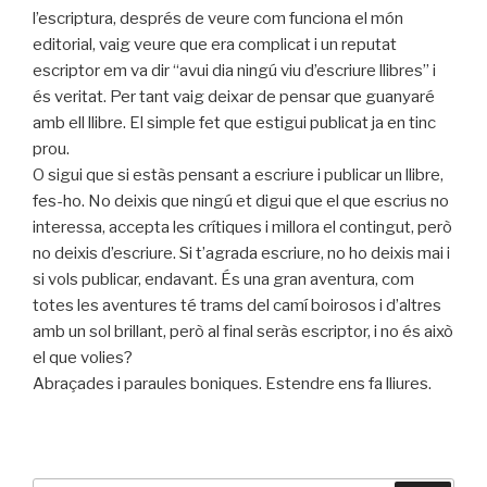
l’escriptura, després de veure com funciona el món
editorial, vaig veure que era complicat i un reputat
escriptor em va dir “avui dia ningú viu d’escriure llibres” i
és veritat. Per tant vaig deixar de pensar que guanyaré
amb ell llibre. El simple fet que estigui publicat ja en tinc
prou.
O sigui que si estàs pensant a escriure i publicar un llibre,
fes-ho. No deixis que ningú et digui que el que escrius no
interessa, accepta les crítiques i millora el contingut, però
no deixis d’escriure. Si t’agrada escriure, no ho deixis mai i
si vols publicar, endavant. És una gran aventura, com
totes les aventures té trams del camí boirosos i d’altres
amb un sol brillant, però al final seràs escriptor, i no és això
el que volies?
Abraçades i paraules boniques. Estendre ens fa lliures.