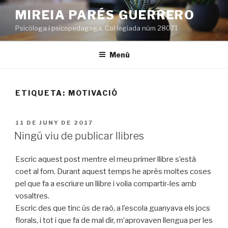
Vés
MIREIA PARÉS GUERRERO
al
Psicòloga i psicopedagoga. Col·legiada núm 28071
contingut
Menú
ETIQUETA:
MOTIVACIÓ
PUBLICAT
11 DE JUNY DE 2017
A
Ningú viu de publicar llibres
Escric aquest post mentre el meu primer llibre s’està
coet al forn. Durant aquest temps he après moltes coses
pel que fa a escriure un llibre i volia compartir-les amb
vosaltres.
Escric des que tinc ús de raó, a l’escola guanyava els jocs
florals, i tot i que fa de mal dir, m’aprovaven llengua per les