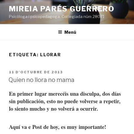
Vés
MIREIA PARÉS GUERRERO
al
Psicòloga i psicopedagoga. Col·legiada núm 28071
contingut
Menú
ETIQUETA:
LLORAR
PUBLICAT
11 D'OCTUBRE DE 2013
A
Quien no llora no mama
En primer lugar merecéis una disculpa, dos días
sin publicación, esto no puede volverse a repetir,
lo siento mucho y no volverá a ocurrir.
Aquí va e Post de hoy, es muy importante!