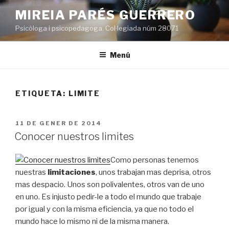
Vés
MIREIA PARÉS GUERRERO
al
Psicòloga i psicopedagoga. Col·legiada núm 28071
contingut
Menú
ETIQUETA:
LIMITE
PUBLICAT
11 DE GENER DE 2014
A
Conocer nuestros limites
Como personas tenemos
nuestras
limitaciones
, unos trabajan mas deprisa, otros
mas despacio. Unos son polivalentes, otros van de uno
en uno. Es injusto pedir-le a todo el mundo que trabaje
por igual y con la misma eficiencia, ya que no todo el
mundo hace lo mismo ni de la misma manera.