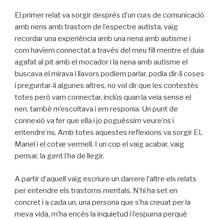
El primer relat va sorgir després d’un curs de comunicació
amb nens amb trastorn de l’espectre autista, vaig
recordar una experiència amb una nena amb autisme i
com havíem connectat a través del meu fill mentre el duia
agafat al pit amb el mocador i la nena amb autisme el
buscava el mirava i llavors podíem parlar, podia dir-li coses
i preguntar-li algunes altres, no vol dir que les contestés
totes però vam connectar, inclús quan la veia sense el
nen, també m’escoltava i em responia. Un punt de
connexió va fer que ella i jo poguéssim veure’ns i
entendre’ns. Amb totes aquestes reflexions va sorgir EL
Manel i el cotxe vermell. I un cop el vaig acabar, vaig
pensar, la gent l’ha de llegir.
A partir d’aquell vaig escriure un darrere l’altre els relats
per entendre els trastorns mentals. N’hi ha set en
concret i a cada un, una persona que s’ha creuat per la
meva vida, m’ha encès la inquietud i l’espurna perquè