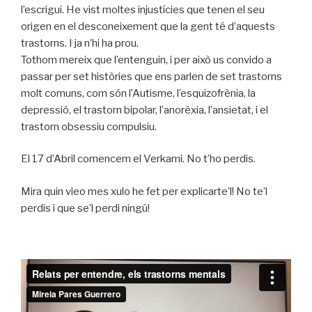
l’escrigui. He vist moltes injustícies que tenen el seu
origen en el desconeixement que la gent té d’aquests
trastorns. I ja n’hi ha prou.
Tothom mereix que l’entenguin, i per això us convido a
passar per set històries que ens parlen de set trastorns
molt comuns, com són l’Autisme, l’esquizofrènia, la
depressió, el trastorn bipolar, l’anorèxia, l’ansietat, i el
trastorn obsessiu compulsiu.
El 17 d’Abril comencem el Verkami. No t’ho perdis.
Mira quin vieo mes xulo he fet per explicarte’l! No te’l
perdis i que se’l perdi ningú!