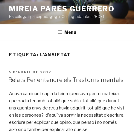
Vés
MIREIA PARÉS GUERRERO
al
Psicòloga i psicopedagoga. Col·legiada núm 28071
contingut
Menú
ETIQUETA:
L’ANSIETAT
PUBLICAT
5 D'ABRIL DE 2017
A
Relats Per entendre els Trastorns mentals
Anava caminant cap a la feina i pensava per mi mateixa,
que podia fer amb tot allò que sabia, tot allò que durant
uns quants anys de grau havia adquirit, tot allò que he vist
en les persones?, d’aquí va sorgir la necessitat d’escriure,
escriure per explicar que opino, que penso i no només
això sinó també per explicar allò que sé.