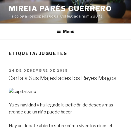
Vés
MIREIA PARÉS GUERRERO
al
Psicòloga i psicopedagoga. Col·legiada núm 28071
contingut
Menú
ETIQUETA:
JUGUETES
PUBLICAT
24 DE DESEMBRE DE 2015
A
Carta a Sus Majestades los Reyes Magos
Ya es navidad y ha llegado la petición de deseos mas
grande que un niño puede hacer.
Hay un debate abierto sobre cómo viven los niños el