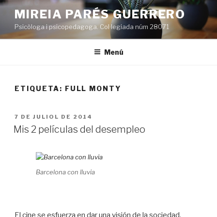
Vés
MIREIA PARÉS GUERRERO
al
Psicòloga i psicopedagoga. Col·legiada núm 28071
contingut
Menú
ETIQUETA:
FULL MONTY
PUBLICAT
7 DE JULIOL DE 2014
A
Mis 2 películas del desempleo
Barcelona con lluvia
El cine se esfuerza en dar una visión de la sociedad,