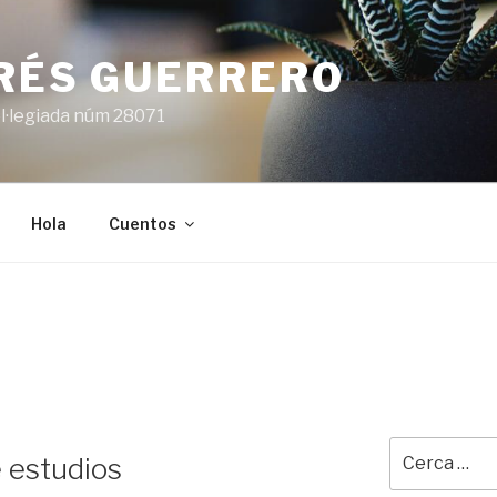
ARÉS GUERRERO
l·legiada núm 28071
Hola
Cuentos
Cerca:
e estudios