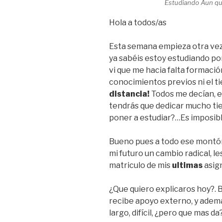
Estudiando Aun que
Hola a todos/as
Esta semana empieza otra vez
ya sabéis estoy estudiando por
vi que me hacia falta formación
conocimientos previos ni el 
distancia!
Todos me decían, e
tendrás que dedicar mucho ti
poner a estudiar?…Es imposibl
Bueno pues a todo ese montón
mi futuro un cambio radical, 
matriculo de mis
ultimas
asig
¿Que quiero explicaros hoy?.
recibe apoyo externo, y adema
largo, difícil, ¿pero que mas da