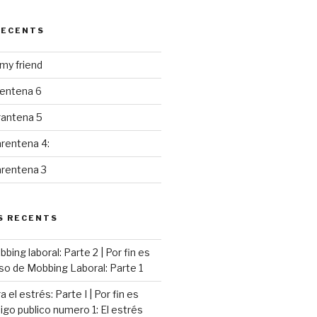
RECENTS
y friend
rentena 6
rantena 5
rentena 4:
arentena 3
S RECENTS
ing laboral: Parte 2 | Por fin es
so de Mobbing Laboral: Parte 1
 el estrés: Parte I | Por fin es
go publico numero 1: El estrés