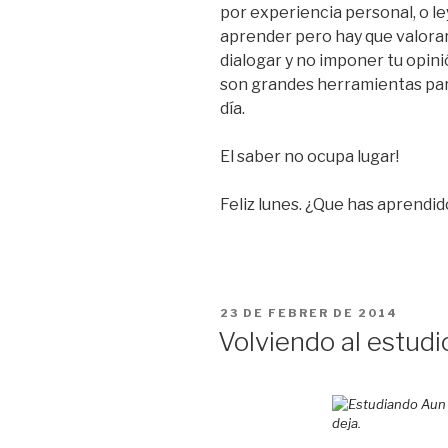
por experiencia personal, o le
aprender pero hay que valorar
dialogar y no imponer tu opinió
son grandes herramientas par
día.
El saber no ocupa lugar!
Feliz lunes. ¿Que has aprendi
PUBLICAT
23 DE FEBRER DE 2014
A
Volviendo al estudio