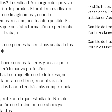
ios? la realidad. Al margen de que vivo
¿Estáis todos
tón de parados. El problema radica en
vacaciones | P
lo que imaginamos, y cuando
trabajar en Ag
os en la mejor situación posible. Es
 que nos falta formación, experiencia
Cambio de trab
Por fin es lune
r trabajo.
Cambio de trab
s, que puedes hacer si has acabado tus
Por fin es lune
ajo:
hacer cursos, talleres y cosas que te
 será tu nueva profesión
hazlo en aquello que te interesa, no
 laboral que tiene, encontraras tu
 todos hacen tendrás más competencia
.
gente con la que estudiaste. No solo
ación que tu sino porque ahora ya
ntactos
.