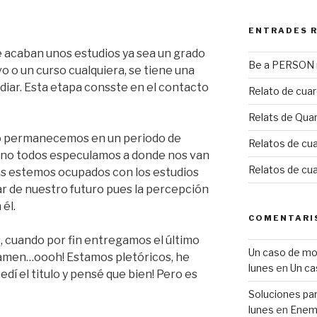
ENTRADES 
se acaban unos estudios ya sea un grado
Be a PERSON m
vo o un curso cualquiera, se tiene una
diar. Esta etapa consste en el contacto
Relato de cua
Relats de Qua
o permanecemos en un periodo de
Relatos de cua
 no todos especulamos a donde nos van
Relatos de cu
ras estemos ocupados con los estudios
 de nuestro futuro pues la percepción
 él.
COMENTARI
cuando por fin entregamos el último
Un caso de mobb
xamen…oooh! Estamos pletóricos, he
lunes
en
Un ca
edí el titulo y pensé que bien! Pero es
Soluciones para
lunes
en
Enemi