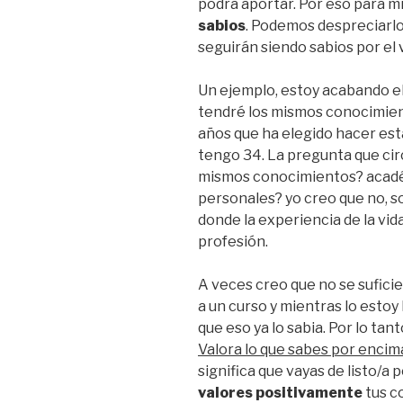
podrá aportar. Por eso para m
sabios
. Podemos despreciarlo
seguirán siendo sabios por el v
Un ejemplo, estoy acabando el
tendré los mismos conocimie
años que ha elegido hacer est
tengo 34. La pregunta que cir
mismos conocimientos? académ
personales? yo creo que no, s
donde la experiencia de la vida 
profesión.
A veces creo que no se sufici
a un curso y mientras lo estoy
que eso ya lo sabia. Por lo tan
Valora lo que sabes por encim
significa que vayas de listo/a 
valores positivamente
tus c