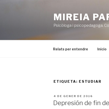
Vés
al
MIREIA P
contingut
Psicòloga i psicopedagoga. Co
Relats per entendre
Inicio
ETIQUETA:
ESTUDIAR
PUBLICAT
4 DE GENER DE 2016
A
Depresión de fin d