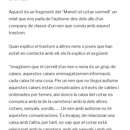
Aquest és un fragment del “Manel i el cotxe vermell” un
relat que ens parla de l’autisme des dels ulls d’un
company de classe d’un nen que conviu amb aquest
trastorn.
Quan explico el trastorn a altres nens o joves que han
estat en contacte amb ell, els hi explico el següent:
“Imaginem que el cervell d’un nen o nena és un grup de
caixes, aquestes caixes emmagatzemen informació,
cada caixa té una cosa. Per un nen que no tingui autisme
aquestes caixes estan comunicades a través de cables i
ordenades per temes, així doncs la caixa del cotxe es
comunica amb la de la carretera i amb la dels altres
cotxes, senyals, sorolls, …. Un nen amb autisme no té
aquestes comunicacions. És incapaç de relacionar una
caixa amb l’altra, per tant, no sap que el cotxe està
relacionat amb la carretera, amb els senyals i amb els