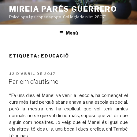
Vés
MIREIA PARÉS GUERRERO
al
Psicòloga i psicopedagoga. Col·legiada núm 28071
contingut
Menú
ETIQUETA:
EDUCACIÓ
PUBLICAT
12 D'ABRIL DE 2017
A
Parlem d’autisme
“Fa uns dies el Manel va venir a l’escola, ha començat el
curs més tard perquè abans anava a una escola especial,
però la mestra ens ha explicat que vol tenir amics
normals, no sé què vol dir normals, suposo que vol dir que
siguin com nosaltres. Jo veig que el Manel és igual que
els altres, té dos ulls, una boca i dues orelles, ah! També
té un nas.”