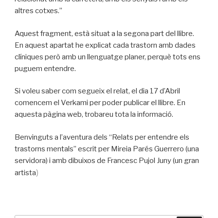
altres cotxes.”
Aquest fragment, està situat a la segona part del llibre.
En aquest apartat he explicat cada trastorn amb dades
clíniques però amb un llenguatge planer, perquè tots ens
puguem entendre.
Si voleu saber com segueix el relat, el dia 17 d’Abril
comencem el Verkami per poder publicar el llibre. En
aquesta pàgina web, trobareu tota la informació.
Benvinguts a l’aventura dels “Relats per entendre els
trastorns mentals” escrit per Mireia Parés Guerrero (una
servidora) i amb dibuixos de Francesc Pujol Juny (un gran
)
artista