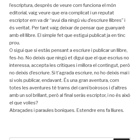
l’escriptura, després de veure com funciona el món
editorial, vaig veure que era complicat i un reputat
escriptor em va dir “avui dia ningú viu d’escriure llibres” i
és veritat. Per tant vaig deixar de pensar que guanyaré
amb ell llibre. El simple fet que estigui publicat ja en tinc
prou.
O sigui que si estàs pensant a escriure i publicar un llibre,
fes-ho. No deixis que ningú et digui que el que escrius no
interessa, accepta les crítiques i millora el contingut, però
no deixis d’escriure. Si t’agrada escriure, no ho deixis mai i
si vols publicar, endavant. És una gran aventura, com
totes les aventures té trams del camí boirosos i d’altres
amb un sol brillant, però al final seràs escriptor, i no és això
el que volies?
Abraçades i paraules boniques. Estendre ens fa lliures.