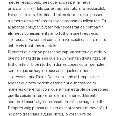
meves redaccions, més que no pas per la meva
ortografia (sort dels correctors, digitals i professionals).
He escrit relats i històries, broten del meu cap i passen
als meus dits, però mai m’havia proposat publicar res. En
acabar psicologia vaig tenir-la necessitat de compartir
els meus coneixements amb tothom que hi estiguis
interessat, i va ser així com se’m va acudir escriure relats
sobre els trastorns mentals.
El primer que em va passar pel cap, va ser “que puc dir jo
que no s’hagi dit ja” i és que en un món tan digitalitzat, on
tothom té un blog i tothom diu les coses com li semblen,
sembla que un hagi de buscar dir quelcom més
interessant que l’altre. Doncs no, amb el temps m’he
adonat que tots podem estar dient el mateix de mil
maneres diferents i com que el món està ple de persones
que llegeixen i interpreten de mil maneres diferents
sempre hi haurà algú interessat en allò que hagis de dir.
Després vaig pensar que ser escriptor seria meravellós, i
no parlo d’escriure alguns llibres, jo volia viure de