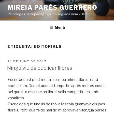
Vés
MIREIA PARÉS GUERRERO
al
Psicòloga i psicopedagoga. Col·legiada núm 28071
contingut
Menú
ETIQUETA:
EDITORIALS
PUBLICAT
11 DE JUNY DE 2017
A
Ningú viu de publicar llibres
Escric aquest post mentre el meu primer llibre s’està
coet al forn. Durant aquest temps he après moltes coses
pel que fa a escriure un llibre i volia compartir-les amb
vosaltres.
Escric des que tinc ús de raó, a l’escola guanyava els jocs
florals, i tot i que fa de mal dir, m’aprovaven llengua per les