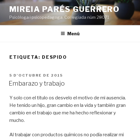
Vés
MIREIA PARÉS GUERRERO
al
Psicòloga i psicopedagoga. Col·legiada núm 28071
contingut
Menú
ETIQUETA:
DESPIDO
PUBLICAT
5 D'OCTUBRE DE 2015
A
Embarazo y trabajo
Y solo con el titulo os desvelo el motivo de mi ausencia.
He tenido un hijo, gran cambio en la vida y también gran
cambio en el trabajo que me ha hecho reflexionar y
mucho.
Al trabajar con productos químicos no podía realizar mi