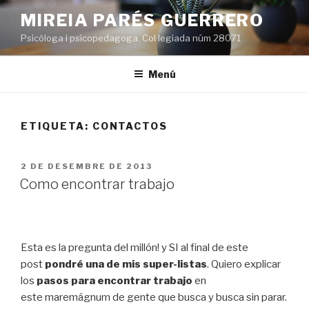
Vés
MIREIA PARÉS GUERRERO
al
Psicòloga i psicopedagoga. Col·legiada núm 28071
contingut
Menú
ETIQUETA:
CONTACTOS
PUBLICAT
2 DE DESEMBRE DE 2013
A
Como encontrar trabajo
Esta es la pregunta del millón! y SI al final de este
post
pondré una de mis super-listas
. Quiero explicar
los
pasos para encontrar trabajo
en
este maremágnum de gente que busca y busca sin parar.