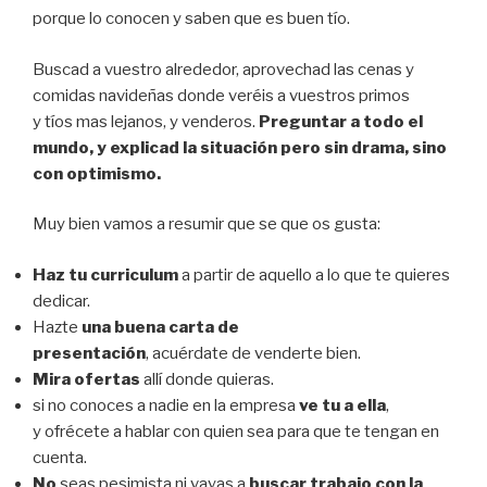
porque lo conocen y saben que es buen tío.
Buscad a vuestro alrededor, aprovechad las cenas y
comidas navideñas donde veréis a vuestros primos
y tíos mas lejanos, y venderos.
Preguntar a todo el
mundo, y explicad la situación pero sin drama, sino
con optimismo.
Muy bien vamos a resumir que se que os gusta:
Haz tu curriculum
a partir de aquello a lo que te quieres
dedicar.
Hazte
una buena carta de
presentación
, acuérdate de venderte bien.
Mira ofertas
allí donde quieras.
si no conoces a nadie en la empresa
ve tu a ella
,
y ofrécete a hablar con quien sea para que te tengan en
cuenta.
No
seas pesimista ni vayas a
buscar trabajo con la