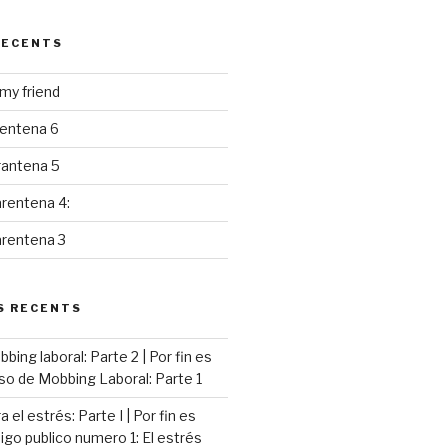
RECENTS
y friend
rentena 6
rantena 5
rentena 4:
arentena 3
S RECENTS
ing laboral: Parte 2 | Por fin es
so de Mobbing Laboral: Parte 1
 el estrés: Parte I | Por fin es
go publico numero 1: El estrés