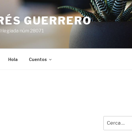
ARÉS GUERRERO
l·legiada núm 28071
Hola
Cuentos
Cerca: