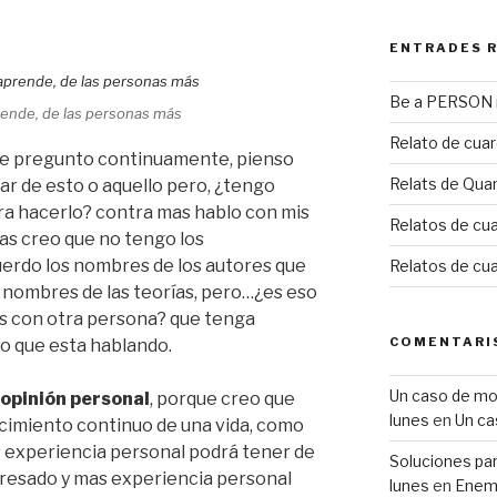
ENTRADES 
Be a PERSON m
prende, de las personas más
Relato de cua
 me pregunto continuamente, pienso
Relats de Qua
ar de esto o aquello pero, ¿tengo
ra hacerlo? contra mas hablo con mis
Relatos de cua
s creo que no tengo los
uerdo los nombres de los autores que
Relatos de cu
s nombres de las teorías, pero…¿es eso
as con otra persona? que tenga
COMENTARI
o que esta hablando.
Un caso de mobb
opinión personal
, porque creo que
lunes
en
Un ca
ocimiento continuo de una vida, como
 experiencia personal podrá tener de
Soluciones para
eresado y mas experiencia personal
lunes
en
Enemi