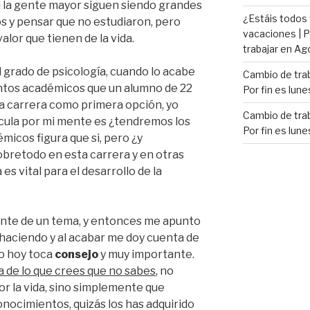
i la gente mayor siguen siendo grandes
¿Estáis todos
s y pensar que no estudiaron, pero
vacaciones | P
alor que tienen de la vida.
trabajar en Ag
 grado de psicología, cuando lo acabe
Cambio de trab
ntos académicos que un alumno de 22
Por fin es lune
a carrera como primera opción, yo
Cambio de trab
cula por mi mente es ¿tendremos los
Por fin es lune
icos figura que si, pero ¿y
obretodo en esta carrera y en otras
es vital para el desarrollo de la
ente de un tema, y entonces me apunto
 haciendo y al acabar me doy cuenta de
to hoy toca
consejo
y muy importante.
a de lo que crees que no sabes
, no
por la vida, sino simplemente que
onocimientos, quizás los has adquirido