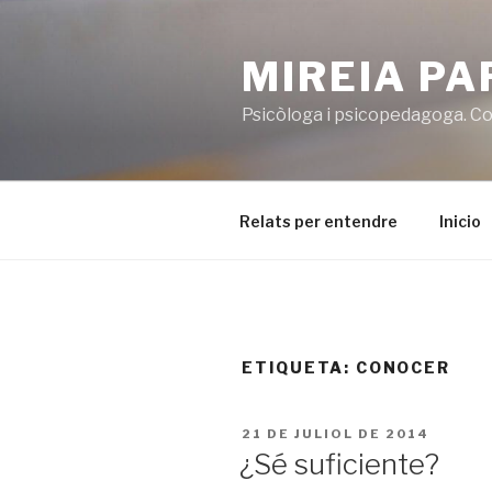
Vés
al
MIREIA P
contingut
Psicòloga i psicopedagoga. Co
Relats per entendre
Inicio
ETIQUETA:
CONOCER
PUBLICAT
21 DE JULIOL DE 2014
A
¿Sé suficiente?