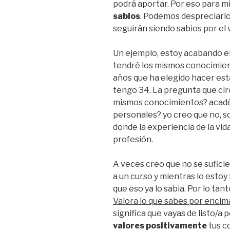
podrá aportar. Por eso para m
sabios
. Podemos despreciarlo
seguirán siendo sabios por el v
Un ejemplo, estoy acabando el
tendré los mismos conocimie
años que ha elegido hacer est
tengo 34. La pregunta que cir
mismos conocimientos? académ
personales? yo creo que no, s
donde la experiencia de la vida 
profesión.
A veces creo que no se sufici
a un curso y mientras lo estoy
que eso ya lo sabia. Por lo tan
Valora lo que sabes por encim
significa que vayas de listo/a 
valores positivamente
tus c