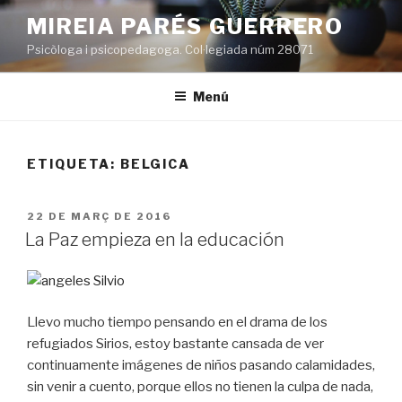
Vés
MIREIA PARÉS GUERRERO
al
Psicòloga i psicopedagoga. Col·legiada núm 28071
contingut
Menú
ETIQUETA:
BELGICA
PUBLICAT
22 DE MARÇ DE 2016
A
La Paz empieza en la educación
Llevo mucho tiempo pensando en el drama de los
refugiados Sirios, estoy bastante cansada de ver
continuamente imágenes de niños pasando calamidades,
sin venir a cuento, porque ellos no tienen la culpa de nada,