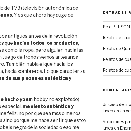
rio de TV3 (televisión autonòmica de
ENTRADES 
sanos
. Y es que ahora hay auge de
Be a PERSON m
os antiguos antes de la revolución
Relato de cua
los que
hacían todos los productos
,
Relats de Qua
a como la ropa, pero alguien hacia las
. En Juego de tronos vemos artesanos
Relatos de cua
. También había el que hacia los
Relatos de cu
na, hacia sombreros. Lo que caracteriza
a de sus piezas es auténtica y
COMENTARI
he hecho yo
(un hobby no explotado)
Un caso de mobb
o especial,
me siento auténtica y
lunes
en
Un ca
rme feliz, no por que sea mas o menos
s sino porque me hace sentir que estoy
Soluciones para
 obeja negra de la sociedad o eso me
lunes
en
Enemi