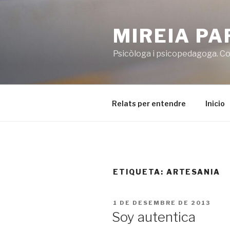
Vés
al
MIREIA P
contingut
Psicòloga i psicopedagoga. Co
Relats per entendre
Inicio
ETIQUETA:
ARTESANIA
PUBLICAT
1 DE DESEMBRE DE 2013
A
Soy autentica