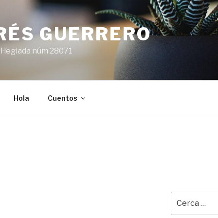
ARÉS GUERRERO
l·legiada núm 28071
Hola
Cuentos
Cerca: