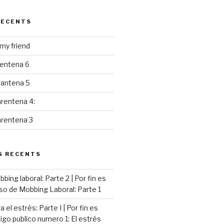
RECENTS
y friend
rentena 6
rantena 5
rentena 4:
arentena 3
S RECENTS
ing laboral: Parte 2 | Por fin es
so de Mobbing Laboral: Parte 1
 el estrés: Parte I | Por fin es
go publico numero 1: El estrés