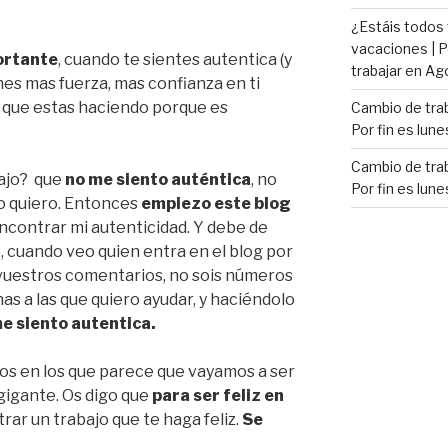
¿Estáis todos
vacaciones | P
ortante
, cuando te sientes autentica (y
trabajar en Ag
nes mas fuerza, mas confianza en ti
o que estas haciendo porque es
Cambio de trab
Por fin es lune
Cambio de trab
ajo? que
no me siento auténtica
, no
Por fin es lune
o quiero. Entonces
empiezo este blog
ncontrar mi autenticidad. Y debe de
, cuando veo quien entra en el blog por
vuestros comentarios, no sois números
nas a las que quiero ayudar, y haciéndolo
e siento autentica.
os en los que parece que vayamos a ser
gigante. Os digo que
para ser feliz en
rar un trabajo que te haga feliz.
Se