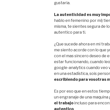
gustaria.
La autenticidad es muy imp
hablo en femenino por mi) tie
misma, te sientes segura de l
autentico para ti.
¿Que sucede ahora en mi trab
me siento acorde con lo que y
con el mas sincero deseo de e
estar funcionando, cuando leo
google-analytics cuando veo 
en una estadística, sois perso
escribiendo para vosotras m
Es por eso que en estos tiemp
un engranaje de una maquina 
el trabajo
incluso para encont
autentico
.