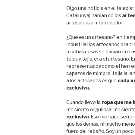
Oigo una noticia en el teledia
Catalunya) hablan de los
arte
artesanos a mi alrededor.
¿Que es un artesano? en tiemp
industrial los artesanos eran 
muchas cosas se hacían en cas
telas y tejía, era el artesano
representados como el herrero
capazos de mimbre, tejía la la
a los artesanos es que
cada un
exclusiva.
Cuando llevo la
ropa que me 
me siento orgullosa, me sient
exclusiva
. Eso me hace senti
que los demas, ni mucho meno
fuera del rebaño. Soy un poco