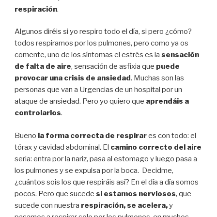
respiración
.
Algunos diréis si yo respiro todo el día, si pero ¿cómo?
todos respiramos por los pulmones, pero como ya os
comente, uno de los síntomas el estrés es la
sensación
de falta de aire
, sensación de asfixia que
puede
provocar una crisis de ansiedad
. Muchas son las
personas que van a Urgencias de un hospital por un
ataque de ansiedad. Pero yo quiero que
aprendáis a
controlarlos
.
Bueno
la forma correcta de respirar
es con todo: el
tórax y cavidad abdominal. El
camino correcto del aire
seria: entra por la nariz, pasa al estomago y luego pasa a
los pulmones y se expulsa por la boca. Decidme,
¿cuántos sois los que respiráis así? En el día a día somos
pocos. Pero que sucede
si estamos nerviosos
, que
sucede con nuestra
respiración, se acelera,
y
pasamos a respirar solo por los pulmones, en muchos