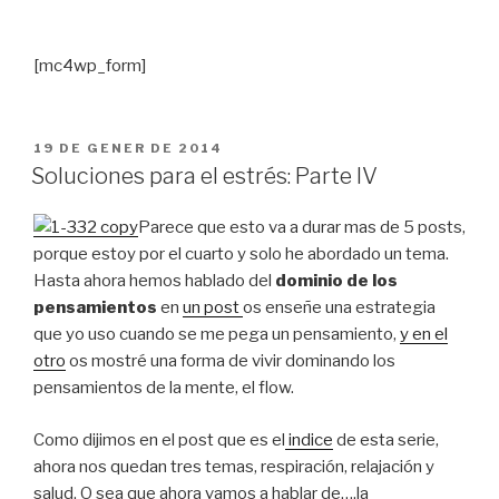
[mc4wp_form]
PUBLICAT
19 DE GENER DE 2014
A
Soluciones para el estrés: Parte IV
Parece que esto va a durar mas de 5 posts,
porque estoy por el cuarto y solo he abordado un tema.
Hasta ahora hemos hablado del
dominio de los
pensamientos
en
un post
os enseñe una estrategia
que yo uso cuando se me pega un pensamiento,
y en el
otro
os mostré una forma de vivir dominando los
pensamientos de la mente, el flow.
Como dijimos en el post que es el
indice
de esta serie,
ahora nos quedan tres temas, respiración, relajación y
salud. O sea que ahora vamos a hablar de….la