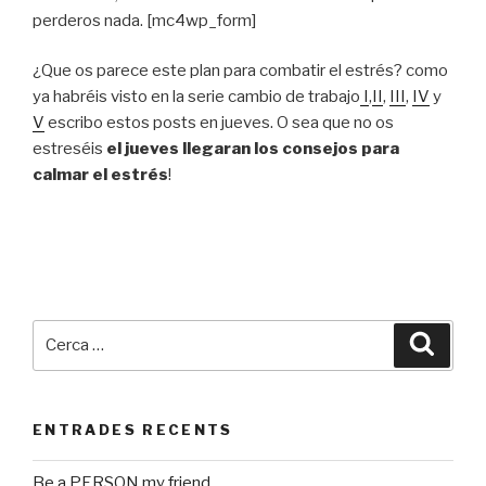
perderos nada. [mc4wp_form]
¿Que os parece este plan para combatir el estrés? como
ya habréis visto en la serie cambio de trabajo
I
,
II
,
III
,
IV
y
V
escribo estos posts en jueves. O sea que no os
estreséis
el jueves llegaran los consejos para
calmar el estrés
!
Cerca:
Cerca
ENTRADES RECENTS
Be a PERSON my friend