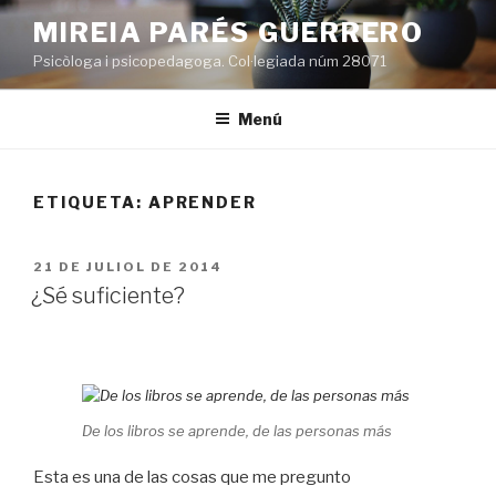
Vés
MIREIA PARÉS GUERRERO
al
Psicòloga i psicopedagoga. Col·legiada núm 28071
contingut
Menú
ETIQUETA:
APRENDER
PUBLICAT
21 DE JULIOL DE 2014
A
¿Sé suficiente?
De los libros se aprende, de las personas más
Esta es una de las cosas que me pregunto