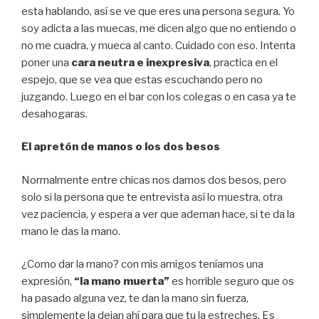
esta hablando, así se ve que eres una persona segura. Yo
soy adicta a las muecas, me dicen algo que no entiendo o
no me cuadra, y mueca al canto. Cuidado con eso. Intenta
poner una
cara neutra e inexpresiva
, practica en el
espejo, que se vea que estas escuchando pero no
juzgando. Luego en el bar con los colegas o en casa ya te
desahogaras.
El apretón de manos o los dos besos
Normalmente entre chicas nos damos dos besos, pero
solo si la persona que te entrevista así lo muestra, otra
vez paciencia, y espera a ver que ademan hace, si te da la
mano le das la mano.
¿Como dar la mano? con mis amigos teníamos una
expresión,
“la mano muerta”
es horrible seguro que os
ha pasado alguna vez, te dan la mano sin fuerza,
simplemente la dejan ahí para que tu la estreches. Es