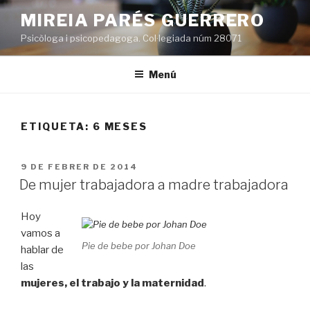
Vés
MIREIA PARÉS GUERRERO
al
Psicòloga i psicopedagoga. Col·legiada núm 28071
contingut
Menú
ETIQUETA:
6 MESES
PUBLICAT
9 DE FEBRER DE 2014
A
De mujer trabajadora a madre trabajadora
Hoy
vamos a
Pie de bebe por Johan Doe
hablar de
las
mujeres, el trabajo y la maternidad
.