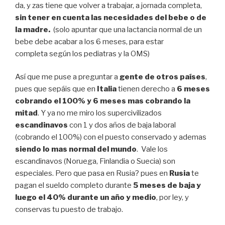
da, y zas tiene que volver a trabajar, a jornada completa,
sin tener en cuenta las necesidades del bebe o de
la madre.
(solo apuntar que una lactancia normal de un
bebe debe acabar a los 6 meses, para estar
completa
según
los pediatras y la OMS)
Así que me puse a preguntar a
gente de otros países
,
pues que sepáis que en
Italia
tienen derecho a
6 meses
cobrando el 100% y 6 meses mas cobrando la
mitad
. Y ya no me miro los supercivilizados
escandinavos
con 1 y dos años de baja laboral
(cobrando el 100%) con el puesto conservado y ademas
siendo lo mas normal del mundo
. Vale los
escandinavos (Noruega, Finlandia o Suecia) son
especiales. Pero que pasa en Rusia? pues en
Rusia
te
pagan el sueldo completo durante
5 meses de baja y
luego el 40% durante un año y medio
, por ley, y
conservas tu puesto de trabajo.