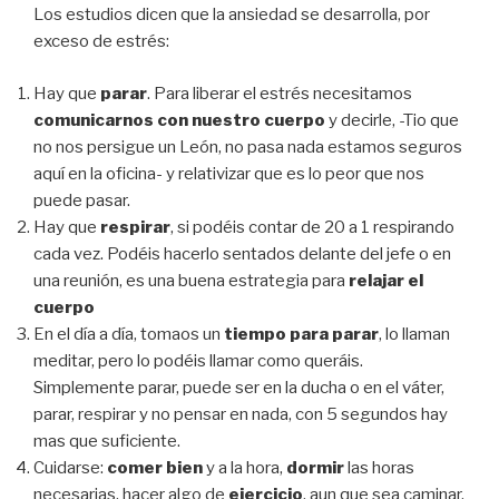
Los estudios dicen que la ansiedad se desarrolla, por
exceso de estrés:
Hay que
parar
. Para liberar el estrés necesitamos
comunicarnos con nuestro cuerpo
y decirle, -Tio que
no nos persigue un León, no pasa nada estamos seguros
aquí en la oficina- y relativizar que es lo peor que nos
puede pasar.
Hay que
respirar
, si podéis contar de 20 a 1 respirando
cada vez. Podéis hacerlo sentados delante del jefe o en
una reunión, es una buena estrategia para
relajar el
cuerpo
En el día a día, tomaos un
tiempo para parar
, lo llaman
meditar, pero lo podéis llamar como queráis.
Simplemente parar, puede ser en la ducha o en el váter,
parar, respirar y no pensar en nada, con 5 segundos hay
mas que suficiente.
Cuidarse:
comer bien
y a la hora,
dormir
las horas
necesarias, hacer algo de
ejercicio
, aun que sea caminar.