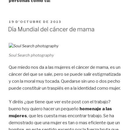
personas como tu!
PUBLICAT
19 D'OCTUBRE DE 2013
A
Día Mundial del cáncer de mama
Soul Search photography
Que miedo nos da a las mujeres el cáncer de mama, es un
cáncer del que se sale, pero se puede salir estigmatizada
y con la moral muy tocada. Quedarse sin uno o dos pecho
puede constituir un traspiés en a la identidad como mujer.
Y diréis ¿que tiene que ver este post con el trabajo?
bueno hoy quiero hacer un pequeño
homenaje a las
mujeres
, que les cuesta mas encontrar trabajo. Se ha
demostrado que una mujer es tan o mas eficiente que un
hombre, en este sentido excepto por la fuerza bruta que