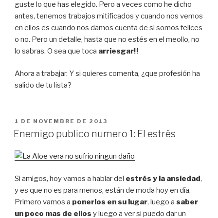
guste lo que has elegido. Pero a veces como he dicho
antes, tenemos trabajos mitificados y cuando nos vemos
en ellos es cuando nos damos cuenta de si somos felices
o no. Pero un detalle, hasta que no estés en el meollo, no
lo sabras. O sea que toca
arriesgar
!!!
Ahora a trabajar. Y si quieres comenta, ¿que profesión ha
salido de tu lista?
PUBLICAT
1 DE NOVEMBRE DE 2013
A
Enemigo publico numero 1: El estrés
Si amigos, hoy vamos a hablar del
estrés y la ansiedad
,
y es que no es para menos, están de moda hoy en día.
Primero vamos a
ponerlos en su lugar
, luego a
saber
un poco mas de ellos
y luego a ver si puedo dar un