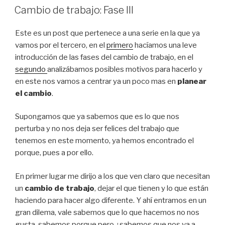
A
Cambio de trabajo: Fase III
Este es un post que pertenece a una serie en la que ya
vamos por el tercero, en el
primero
hacíamos una leve
introducción de las fases del cambio de trabajo, en el
segundo
analizábamos posibles motivos para hacerlo y
en este nos vamos a centrar ya un poco mas en
planear
el cambio
.
Supongamos que ya sabemos que es lo que nos
perturba y no nos deja ser felices del trabajo que
tenemos en este momento, ya hemos encontrado el
porque, pues a por ello.
En primer lugar me dirijo a los que ven claro que necesitan
un
cambio de trabajo
, dejar el que tienen y lo que están
haciendo para hacer algo diferente. Y ahí entramos en un
gran dilema, vale sabemos que lo que hacemos no nos
gusta, sabemos porque pero ¿sabemos que nos va a