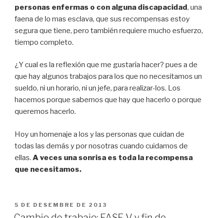
personas enfermas o con alguna discapacidad
, una
faena de lo mas esclava, que sus recompensas estoy
segura que tiene, pero también requiere mucho esfuerzo,
tiempo completo.
¿Y cual es la reflexión que me gustaría hacer? pues a de
que hay algunos trabajos para los que no necesitamos un
sueldo, ni un horario, ni un jefe, para realizar-los. Los
hacemos porque sabemos que hay que hacerlo o porque
queremos hacerlo.
Hoy un homenaje a los y las personas que cuidan de
todas las demás y por nosotras cuando cuidamos de
ellas.
A veces una sonrisa es toda la recompensa
que necesitamos.
PUBLICAT
5 DE DESEMBRE DE 2013
A
Cambio de trabajo: FASE V y fin de