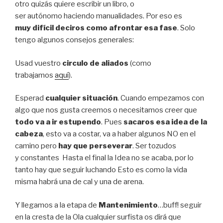
otro quizás quiere escribir un libro, o
ser autónomo haciendo manualidades. Por eso es
muy difícil deciros como afrontar esa fase
. Solo
tengo algunos consejos generales:
Usad vuestro
circulo de aliados
(como
trabajamos
aquí
).
Esperad
cualquier situación
. Cuando empezamos con
algo que nos gusta creemos o necesitamos creer que
todo va a ir estupendo
. Pues
sacaros esa idea de la
cabeza
, esto va a costar, va a haber algunos NO en el
camino pero
hay que perseverar
. Ser tozudos
y constantes Hasta el final la Idea no se acaba, por lo
tanto hay que seguir luchando Esto es como la vida
misma habrá una de cal y una de arena.
Y llegamos a la etapa de
Mantenimiento
…buff! seguir
en la cresta de la Ola cualquier surfista os dirá que