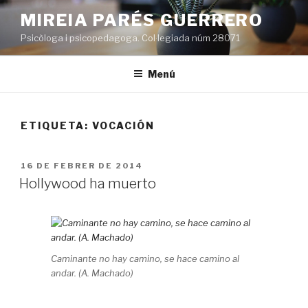
Vés
MIREIA PARÉS GUERRERO
al
Psicòloga i psicopedagoga. Col·legiada núm 28071
contingut
Menú
ETIQUETA:
VOCACIÓN
PUBLICAT
16 DE FEBRER DE 2014
A
Hollywood ha muerto
Caminante no hay camino, se hace camino al
andar. (A. Machado)