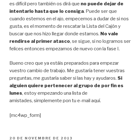
es difícil pero también os dirá que
no puede dejar de
intentarlo hasta que lo consiga
. Puede ser que
cuando estemos en el ajo, empecemos a dudar de si nos
gusta, es el momento de rescatar la Lista del Cajón y
buscar que nos hizo llegar donde estamos.
No vale
rendirse al primer atasco
, se sigue, si no logramos ser
felices entonces empezamos de nuevo con la fase I.
Bueno creo que ya estáis preparados para empezar
vuestro cambio de trabajo. Me gustaría tener vuestras
preguntas, me gustaría saber si las hay y ayudaros.
Si
alguien quiere pertenecer al grupo de por fin es
lunes
, estoy empezando una lista de
amistades, simplemente pon tu e-mail aquí.
[mc4wp_form]
PUBLICAT
20 DE NOVEMBRE DE 2013