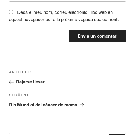
Desa el meu nom, correu electrònic i lloc web en
aquest navegador per a la pròxima vegada que comenti.
Navegació
Entrada
ANTERIOR
d'entrades
prèvia
Dejarse llevar
Entrada
SEGÜENT
següent
Día Mundial del cáncer de mama