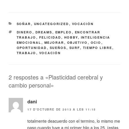
CATEGORIES
SOÑAR
,
UNCATEGORIZED
,
VOCACIÓN
ETIQUETES
DINERO
,
DREAMS
,
EMPLEO
,
ENCONTRAR
TRABAJO
,
FELICIDAD
,
HOBBY
,
INTELIGENCIA
EMOCIONAL
,
MEJORAR
,
OBJETIVO
,
OCIO
,
OPORTUNIDAD
,
SUEÑOS
,
SURF
,
TIEMPO LIBRE
,
TRABAJO
,
VOCACIÓN
2 respostes a «Plasticidad cerebral y
cambio personal»
dani
17 D'OCTUBRE DE 2013 A LES 11:15
totalmente deacuerdo con el termino, lo mismo me
paso cuando tuve a mi primer hijo a los 25, (estas