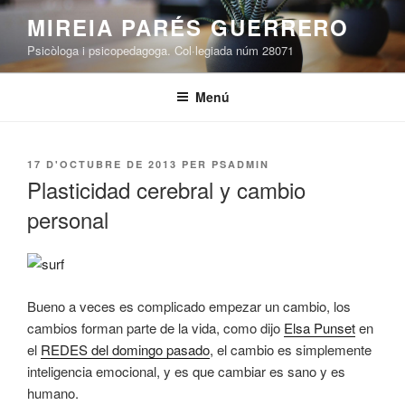
Vés
MIREIA PARÉS GUERRERO
al
Psicòloga i psicopedagoga. Col·legiada núm 28071
contingut
Menú
PUBLICAT
17 D'OCTUBRE DE 2013
PER
PSADMIN
A
Plasticidad cerebral y cambio
personal
Bueno a veces es complicado empezar un cambio, los
cambios forman parte de la vida, como dijo
Elsa Punset
en
el
REDES del domingo pasado
, el cambio es simplemente
inteligencia emocional, y es que cambiar es sano y es
humano.